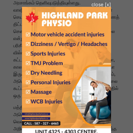
அரசாங்கம் தெளிவுபடுத்தியுள்ளது.
வாஷிங்டனில் இருந்த எரிசக்தி மற்றும் இயற்கை வள
செயலாளர் ஜோனாதன் வில்கின்சன், டிரம்பின் கட்டணத்
திட்டம் என்ன என்பது குறித்து குடியரசுக் கட்சி
செனட்டர்களுக்கு கூட தெளிவான யோசனை இல்லை
என்று கூறினார். மூன்று கட்டண விருப்பங்கள்
பரிசீலிக்கப்படுவதாக அறிகுறிகள் இருப்பதாக
வில்கின்சன் கூறினார். அது 25 சதவீத
கட்டணங்களாகவோ, 10 சதவீத கட்டணங்களாகவோ,
காலப்போக்கில் அதிகரிக்கும் குறைந்த வரிகளாகவோ
இருக்கலாம் என்று அவர் கூறினார். எப்படியிருந்தாலும்,
அமெரிக்காவால் முன்வைக்கப்படும் வரி அச்சுறுத்தலை
கூட்டாக எதிர்கொள்ள கனடா பிரதமர்களின் கூட்டத்தில்
ஒரு உடன்பாடு எட்டப்பட்டுள்ளது.
மத்திய அரசாங்கத்தை ஆதரிப்பதற்காக கனடா-
அமெரிக்க உறவுகள் கவுன்சிலை உருவாக்குவதாக
வெளியேறும் கனேடிய பிரதமர் ஜஸ்டின் ட்ரூடோ
அறிவித்துள்ளார். 18 உறுப்பினர்களைக் கொண்ட இந்த