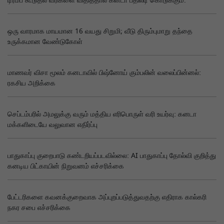
டிரம்ப் கூடுதல் வரிகளை விதித்தால் கனடா பதிலடி கொடுக்கும்.
ஒரு வாரமாக மாயமான 16 வயது சிறுமி; வீடு திரும்புமாறு தந்தை
உருக்கமான வேண்டுகோள்
மாணவர் விசா மூலம் கனடாவில் பிஷ்னோய் கும்பலின் வலைப்பின்னல்:
ரகசிய அறிக்கை
செப்டம்பரில் அமலுக்கு வரும் மத்திய எரிபொருள் வரி உயர்வு: கனடா
மக்களிடையே வலுவான எதிர்ப்பு
பாதுகாப்பு குறைபாடு கண்டறியப்படவில்லை: AI பாதுகாப்பு தோல்வி குறித்து
கனடிய பிட்காயின் நிறுவனம் எச்சரிக்கை
பேட்டரிகளை கவனக்குறைவாக அப்புறப்படுத்துவதற்கு எதிராக கால்கரி
நகர சபை எச்சரிக்கை