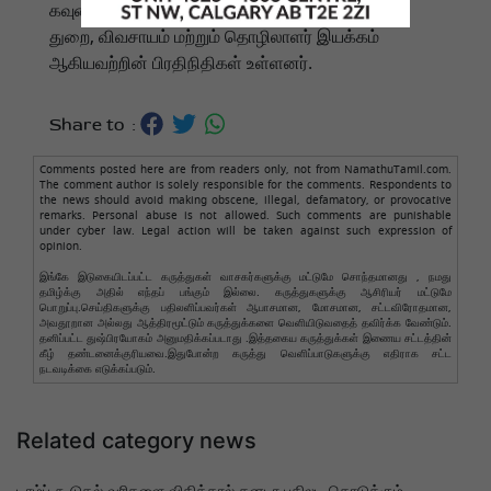
கவுன்சிலில் ஆட்டோமொபைல் துறை, அணுசக்தித்
துறை, விவசாயம் மற்றும் தொழிலாளர் இயக்கம்
ஆகியவற்றின் பிரதிநிதிகள் உள்ளனர்.
Share to :
Comments posted here are from readers only, not from NamathuTamil.com.
The comment author is solely responsible for the comments. Respondents to
the news should avoid making obscene, illegal, defamatory, or provocative
remarks. Personal abuse is not allowed. Such comments are punishable
under cyber law. Legal action will be taken against such expression of
opinion.
இங்கே இடுகையிடப்பட்ட கருத்துகள் வாசகர்களுக்கு மட்டுமே சொந்தமானது , நமது
தமிழ்க்கு அதில் எந்தப் பங்கும் இல்லை. கருத்துகளுக்கு ஆசிரியர் மட்டுமே
பொறுப்பு.செய்திகளுக்கு பதிலளிப்பவர்கள் ஆபாசமான, மோசமான, சட்டவிரோதமான,
அவதூறான அல்லது ஆத்திரமூட்டும் கருத்துக்களை வெளியிடுவதைத் தவிர்க்க வேண்டும்.
தனிப்பட்ட துஷ்பிரயோகம் அனுமதிக்கப்படாது .இத்தகைய கருத்துக்கள் இணைய சட்டத்தின்
கீழ் தண்டனைக்குரியவை.இதுபோன்ற கருத்து வெளிப்பாடுகளுக்கு எதிராக சட்ட
நடவடிக்கை எடுக்கப்படும்.
Related category news