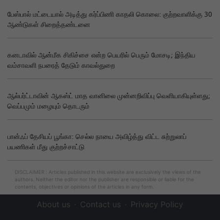
பேஸ்பால் மட்டையால் அடித்து கர்ப்பிணி காதலி கொலை: குற்றவாளிக்கு 30
ஆண்டுகள் சிறைத்தண்டனை
கனடாவில் ஆன்மீக சிகிச்சை என்ற பெயரில் பெரும் மோசடி; இந்திய
வம்சாவளி நபரைத் தேடும் காவல்துறை
ஆல்பர்ட்டாவின் ஆகஸ்ட் மாத வானிலை முன்னறிவிப்பு வெளியாகியுள்ளது;
வெப்பமும் மழையும் தொடரும்
பான்ஃப் தேசியப் பூங்கா: செல்ல நாயை அவிழ்த்து விட்ட சுற்றுலாப்
பயணிகள் மீது குற்றச்சாட்டு
DISCLAIMER : Articles published in this website are exclusively the views of the
authors. Neither the editor nor the publisher are responsible or liable for the
contents, objectives or opinions of the articles in any form.
About us
Contact us
Privacy Policy