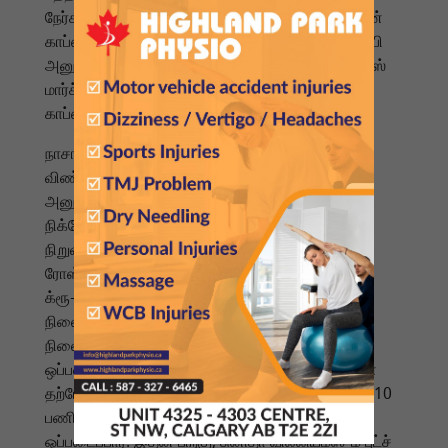
நேர்காணலில் புட்ச் கூறினார். ஸ்பேஸ்எக்ஸின் டிராகன்
காப்ஸ்யூல் இருவரையும் பாதுகாப்பாக பூமிக்கு திருப்பி
அனுப்புவதற்கு பொறுப்பாகும். இதற்காக, ஸ்பேஸ்எக்ஸ்
மார்ச் 12 அன்று க்ரூ-10 மிஷன் குழுவுடன் டிராகன்
காப்ஸ்யூலை ஏவவுள்ளது.
நாசா, புதிய ஆறு மாத பயணத்திற்காக நான்கு
விண்வெளி வீரர்களை க்ரூ-10 பயணத்திற்கு
அனுப்புகிறது. நாசாவின் ஆன் மெக்லைன் மற்றும்
நிக்கோல் அயர்ஸ், ஜப்பான் விண்வெளி ஆய்வு
நிறுவனத்தின் டகுயா ஒனிஷி மற்றும்
ரோஸ்கோஸ்மோஸின் கிரில் பெர்சோவ் ஆகியோர்
க்ரூ-10 பயணத்தில் சர்வதேச விண்வெளி
நிலையத்திற்குப் பயணிப்பார்கள். அவர்கள்
நிலையத்திற்கு வரும் வாரம் கடமைகளை
ஒப்படைப்பதற்கான நேரம். விண்வெளி நிலையத்தின்
தற்போதைய தளபதியான சுனிதா வில்லியம்ஸ், க்ரூ-10
பணியில் இருக்கும் புதிய தளபதியிடம் ISS-ஐ
ஒப்படைப்பார். இதன் பிறகு, சுனிதா வில்லியம்ஸும் புட்ச்