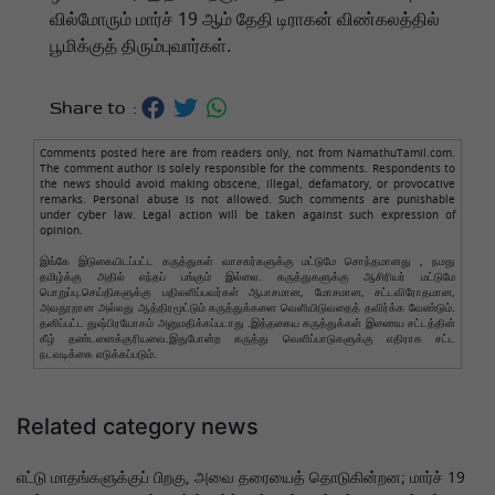
வில்மோரும் மார்ச் 19 ஆம் தேதி டிராகன் விண்கலத்தில்
பூமிக்குத் திரும்புவார்கள்.
Share to :
Comments posted here are from readers only, not from NamathuTamil.com.
The comment author is solely responsible for the comments. Respondents to
the news should avoid making obscene, illegal, defamatory, or provocative
remarks. Personal abuse is not allowed. Such comments are punishable
under cyber law. Legal action will be taken against such expression of
opinion.
இங்கே இடுகையிடப்பட்ட கருத்துகள் வாசகர்களுக்கு மட்டுமே சொந்தமானது , நமது
தமிழ்க்கு அதில் எந்தப் பங்கும் இல்லை. கருத்துகளுக்கு ஆசிரியர் மட்டுமே
பொறுப்பு.செய்திகளுக்கு பதிலளிப்பவர்கள் ஆபாசமான, மோசமான, சட்டவிரோதமான,
அவதூறான அல்லது ஆத்திரமூட்டும் கருத்துக்களை வெளியிடுவதைத் தவிர்க்க வேண்டும்.
தனிப்பட்ட துஷ்பிரயோகம் அனுமதிக்கப்படாது .இத்தகைய கருத்துக்கள் இணைய சட்டத்தின்
கீழ் தண்டனைக்குரியவை.இதுபோன்ற கருத்து வெளிப்பாடுகளுக்கு எதிராக சட்ட
நடவடிக்கை எடுக்கப்படும்.
Related category news
எட்டு மாதங்களுக்குப் பிறகு, அவை தரையைத் தொடுகின்றன; மார்ச் 19