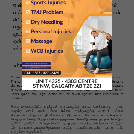
போர்வைகள் தயாரிப்பதில் தொடங்கிய இந்த நிறுவனம்,
பின்னர் ஒரு பல்பொருள் அங்காடியாக மாறியது. ஹட்சன்
விரிகுடாவில் பெரும்பாலான நகரங்களின் முக்கிய
பகுதிகளிலும் கடைகள் இருந்தன. இந்தக் கடைகள்
மூடப்பட்டாலும், நாட்டின் பழமையான பிராண்டுகளில்
ஒன்று உயிர்வாழும் என்பது பலருக்கு நிம்மதியாக
உள்ளது.
Share to :
Comments posted here are from readers only, not from NamathuTamil.com.
The comment author is solely responsible for the comments. Respondents to
the news should avoid making obscene, illegal, defamatory, or provocative
remarks. Personal abuse is not allowed. Such comments are punishable
under cyber law. Legal action will be taken against such expression of
opinion.
இங்கே இடுகையிடப்பட்ட கருத்துகள் வாசகர்களுக்கு மட்டுமே சொந்தமானது , நமது
தமிழ்க்கு அதில் எந்தப் பங்கும் இல்லை. கருத்துகளுக்கு ஆசிரியர் மட்டுமே
பொறுப்பு.செய்திகளுக்கு பதிலளிப்பவர்கள் ஆபாசமான, மோசமான, சட்டவிரோதமான,
அவதூறான அல்லது ஆத்திரமூட்டும் கருத்துக்களை வெளியிடுவதைத் தவிர்க்க வேண்டும்.
தனிப்பட்ட துஷ்பிரயோகம் அனுமதிக்கப்படாது .இத்தகைய கருத்துக்கள் இணைய சட்டத்தின்
கீழ் தண்டனைக்குரியவை.இதுபோன்ற கருத்து வெளிப்பாடுகளுக்கு எதிராக சட்ட
நடவடிக்கை எடுக்கப்படும்.