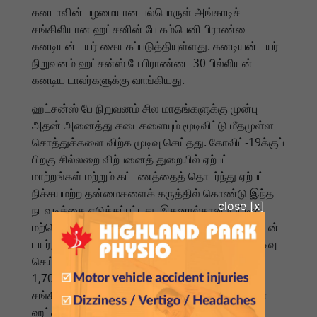
கனடாவின் பழமையான பல்பொருள் அங்காடிச்
சங்கிலியான ஹட்சனின் பே கம்பெனி பிராண்டை
கனடியன் டயர் கையகப்படுத்தியுள்ளது. கனடியன் டயர்
நிறுவனம் ஹட்சன்ஸ் பே பிராண்டை 30 பில்லியன்
கனடிய டாலர்களுக்கு வாங்கியது.
ஹட்சன்ஸ் பே நிறுவனம் சில மாதங்களுக்கு முன்பு
அதன் அனைத்து கடைகளையும் மூடிவிட்டு மீதமுள்ள
சொத்துக்களை விற்க முடிவு செய்தது. கோவிட்-19க்குப்
பிறகு சில்லறை விற்பனைத் துறையில் ஏற்பட்ட
மாற்றங்கள் மற்றும் கட்டணத்தைத் தொடர்ந்து ஏற்பட்ட
நிச்சயமற்ற தன்மைகளைக் கருத்தில் கொண்டு இந்த
நடவடிக்கை எடுக்கப்பட்டது. இதனால்தான் நாட்டின்
மற்றொரு சில்லறை விற்பனைச் சங்கிலியான கனடியன்
டயர், ஹட்சனின் பே கம்பெனி பிராண்டை வாங்க முடிவு
செய்தது. கனடியன் டயர் என்பது நாடு முழுவதும்
1,700க்கும் மேற்பட்ட கடைகளைக் கொண்ட ஒரு
சங்கிலித் தொடராகும். 350 ஆண்டுகள் பழமையான
ஹட்சன் விரிகுடா 1670 இல் நிறுவப்பட்டது. கம்பளி