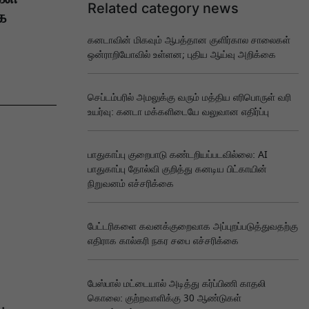
Related category news
ை
கனடாவின் மிகவும் ஆபத்தான குளிர்கால சாலைகள்
ஒன்ராறியோவில் உள்ளன; புதிய ஆய்வு அறிக்கை
செப்டம்பரில் அமலுக்கு வரும் மத்திய எரிபொருள் வரி
உயர்வு: கனடா மக்களிடையே வலுவான எதிர்ப்பு
பாதுகாப்பு குறைபாடு கண்டறியப்படவில்லை: AI
பாதுகாப்பு தோல்வி குறித்து கனடிய பிட்காயின்
நிறுவனம் எச்சரிக்கை
பேட்டரிகளை கவனக்குறைவாக அப்புறப்படுத்துவதற்கு
எதிராக கால்கரி நகர சபை எச்சரிக்கை
பேஸ்பால் மட்டையால் அடித்து கர்ப்பிணி காதலி
கொலை: குற்றவாளிக்கு 30 ஆண்டுகள்