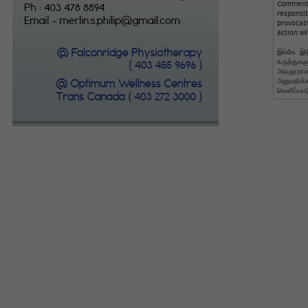
Comments
responsi
provocat
action wi
இங்கே இடு
கருத்துக
அவதூறான 
அனுமதிக
வெளிப்பாட