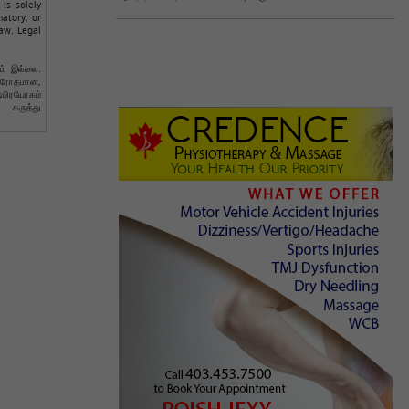
is solely
atory, or
aw. Legal
ும் இல்லை.
விரோதமான,
்பிரயோகம்
 கருத்து