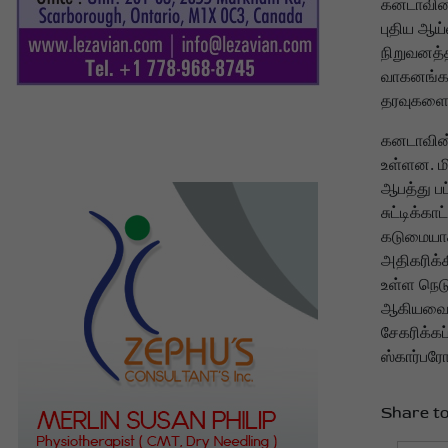
கனடாவின்
புதிய ஆய்
நிறுவனத்த
வாகனங்களி
தரவுகளைப
கனடாவின்
உள்ளன. ம
ஆபத்து ப
சுட்டிக்கா
கடுமையாக 
அதிகரிக்
உள்ள நெடு
ஆகியவை ப
சேகரிக்கப
ஸ்கார்பரோ
Share to