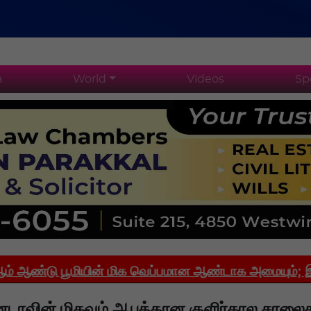
a
World
Videos
Sp
ு பூமியின் மிக வெப்பமான ஆண்டாக அமையும்; இந்தியாவி
டாவின் மிகவும் ஆபத்தான குளிர்கால சாலை