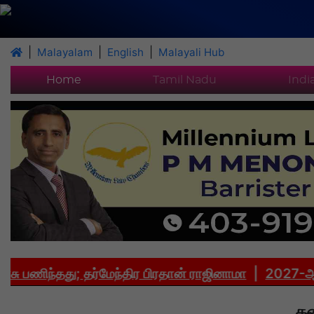
|
|
|
Malayalam
English
Malayali Hub
Home
Tamil Nadu
Indi
ிந்தது; தர்மேந்திர பிரதான் ராஜினாமா
|
2027-ஆம் ஆண்ட
கன