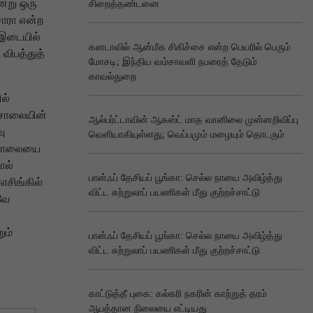
்று ஒரு
சிறைத்தண்டனை
சாரா என்ற
ு இடையில்
கனடாவில் ஆன்மீக சிகிச்சை என்ற பெயரில் பெரும்
விபத்துத்
மோசடி; இந்திய வம்சாவளி நபரைத் தேடும்
காவல்துறை
ல்
 சாலையின்
ஆல்பர்ட்டாவின் ஆகஸ்ட் மாத வானிலை முன்னறிவிப்பு
ு
வெளியாகியுள்ளது; வெப்பமும் மழையும் தொடரும்
்த சாலையை
ால்
பான்ஃப் தேசியப் பூங்கா: செல்ல நாயை அவிழ்த்து
ாசிங்கில்
விட்ட சுற்றுலாப் பயணிகள் மீது குற்றச்சாட்டு
வே
ும்
பான்ஃப் தேசியப் பூங்கா: செல்ல நாயை அவிழ்த்து
விட்ட சுற்றுலாப் பயணிகள் மீது குற்றச்சாட்டு
காட்டுத்தீ புகை: கல்கரி நகரின் காற்றுத் தரம்
ஆபத்தான நிலையை எட்டியது