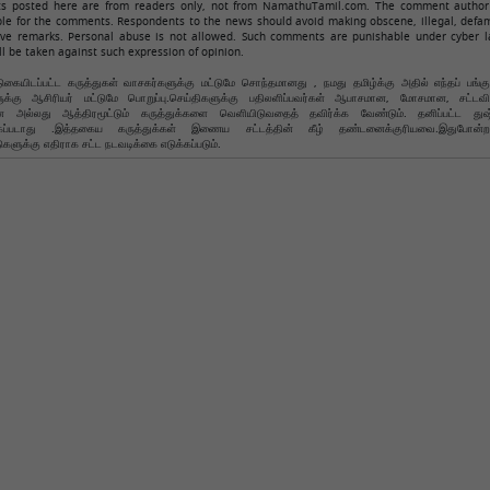
 posted here are from readers only, not from NamathuTamil.com. The comment author 
ble for the comments. Respondents to the news should avoid making obscene, illegal, defam
ive remarks. Personal abuse is not allowed. Such comments are punishable under cyber l
ll be taken against such expression of opinion.
கையிடப்பட்ட கருத்துகள் வாசகர்களுக்கு மட்டுமே சொந்தமானது , நமது தமிழ்க்கு அதில் எந்தப் பங்க
ளுக்கு ஆசிரியர் மட்டுமே பொறுப்பு.செய்திகளுக்கு பதிலளிப்பவர்கள் ஆபாசமான, மோசமான, சட்ட
அல்லது ஆத்திரமூட்டும் கருத்துக்களை வெளியிடுவதைத் தவிர்க்க வேண்டும். தனிப்பட்ட துஷ
்கப்படாது .இத்தகைய கருத்துக்கள் இணைய சட்டத்தின் கீழ் தண்டனைக்குரியவை.இதுபோன்ற
ுகளுக்கு எதிராக சட்ட நடவடிக்கை எடுக்கப்படும்.