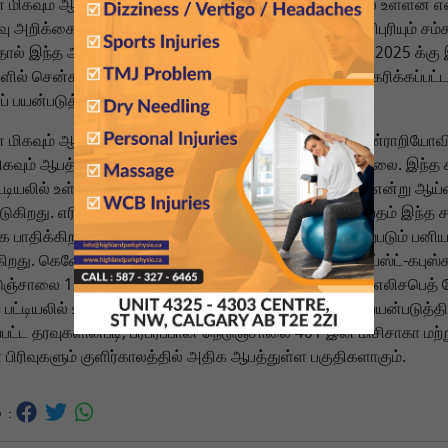
 மிகவும் ஆபத்தான குளிர்கால சாலைகள் ஒன்ராறியோவில் உள்ளன என
வு அறிக்கை கூறுகிறது. வாகன பாதுகாப்புத் துறையில் பணிபுரியும் சம்
ால் இந்த ஆய்வு நடத்தப்பட்டது. இந்த ஆய்வு 2022 மற்றும் 2025 க்க
ல் சென்சார்கள் மற்றும் கேமராக்களைப் பயன்படுத்தி சேகரிக்கப்பட்ட 
் பயன்படுத்தியது.
 மிகவும் ஆபத்தான பத்து குளிர்கால சாலைகளில் ஆறு ஒன்ராறியோவி
ிகவும் ஆபத்தான சாலை எரி ஏரிக்கு அருகிலுள்ள எரியூ சாலை. இந்த
ட்டியலில் உள்ள மற்ற சாலைகளை விட ஆறு மடங்கு அதிகம் என்று ஆய்வ
ட்டுகிறது. எரி ஏரியிலிருந்து வரும் பலத்த காற்று மற்றும் ஈரப்பதம் இந
பாதிக்கிறது. இந்த குறுகிய இருவழிச் சாலை ஏரியால் ஏற்படும் பனிய
கிறது. கெனோரா-டிரைடனில் உள்ள நெடுஞ்சாலை 17, ஹெய்ஸ்ட்-கபுஸ்க
ஞ்சாலை 11 மற்றும் பர்லிங்டன் ஸ்கைவேயில் உள்ள குயின் எலிசபெத் 
ட்டியலில் உள்ளன. செயற்கை நுண்ணறிவு உணரிகளைப் பயன்படுத்தி
்பட்ட தரவுகளின்படி, பரபரப்பான நெடுஞ்சாலை 401 இன் மிசிசாகா மற்ற
 பிரிவுகளும் குளிர்காலத்தில் அதிக ஆபத்துள்ள பகுதிகளாகும்.
 :