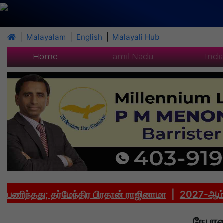
|
|
|
Malayalam
English
Malayali Hub
Home
Tamil Nadu
Indi
்தது; தர்மேந்திர பிரதான் ராஜினாமா
|
2027-ஆம் ஆண்டு 
நேபாள