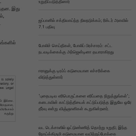
.
உறுதிப்படுத்தினார்
த்தன. இது
்,
ஜப்பானில் சக்திவாய்ந்த நிலநடுக்கம்; ரிக்டர் அளவில்
ை
7.1 பதிவு
ங்களில்
போலிச் செய்திகள், போலிப் பிரச்சாரம்: சட்ட
நடவடிக்கைக்கு அர்ஜென்டினா தயாராகிறது
ஈரானுக்கு டிரம்ப் கடுமையான எச்சரிக்கை
விடுத்துள்ளார்
is solely
atory, or
aw. Legal
'புதைபடிவ எரிபொருட்களை எரிப்பதை நிறுத்துங்கள்';
ும் இல்லை.
கனடாவின் காட்டுத்தீயைக் கட்டுப்படுத்த இதுவே ஒரே
விரோதமான,
தீர்வு என்று விஞ்ஞானிகள் கூறுகின்றனர்.
்பிரயோகம்
 கருத்து
வட டெக்சாஸில் ஒட்டுண்ணித் தொற்று உறுதி; இந்த
நோய்க்கிருமி கடுமையான வயிற்றுப்போக்கை