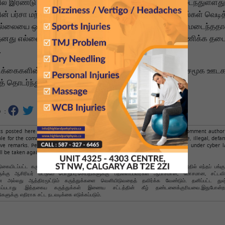
ல் இரண்டு மதக் குழுக்களுக்கு இடையே பதற்றம் தீவிரமடைந்துள்ளது
ன் பர்சா மற்றும் தனுஷா மாவட்டங்களில் வகுப்புவாத மோதல்கள் வெடி
எல்லையை ஒட்டியுள்ள ஒரு பகுதி. நேபாளத்தில் பதற்றம் தீவிரமடைந்ததால
தனது எல்லைகளை மூடியது. நேபாளம் எல்லை வழியாக பயணிக்க தட
.
்கைகளின்படி, மற்றொரு மதத்தை அவமதிக்கும் வீடியோ சமூக ஊடக
் தொடர்ந்து நேபாளத்தில் மோதல்கள் தொடங்கின.
 :
 posted here are from readers only, not from NamathuTamil.com. The comment author 
ble for the comments. Respondents to the news should avoid making obscene, illegal, defam
ive remarks. Personal abuse is not allowed. Such comments are punishable under cyber l
ll be taken against such expression of opinion.
கையிடப்பட்ட கருத்துகள் வாசகர்களுக்கு மட்டுமே சொந்தமானது , நமது தமிழ்க்கு அதில் எந்தப் பங்க
ளுக்கு ஆசிரியர் மட்டுமே பொறுப்பு.செய்திகளுக்கு பதிலளிப்பவர்கள் ஆபாசமான, மோசமான, சட்ட
அல்லது ஆத்திரமூட்டும் கருத்துக்களை வெளியிடுவதைத் தவிர்க்க வேண்டும். தனிப்பட்ட துஷ
்கப்படாது .இத்தகைய கருத்துக்கள் இணைய சட்டத்தின் கீழ் தண்டனைக்குரியவை.இதுபோன்ற
ுகளுக்கு எதிராக சட்ட நடவடிக்கை எடுக்கப்படும்.