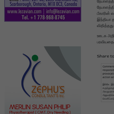
நேபாளத்தி
நேபாளத்தி
பீகாரின் 
இந்தியா 
விதித்தது
ஊடக அறிக
பரவியதைத
Share to
Comments
responsi
provocat
action wi
இங்கே இடு
கருத்துக
அவதூறான 
அனுமதிக
வெளிப்பாட