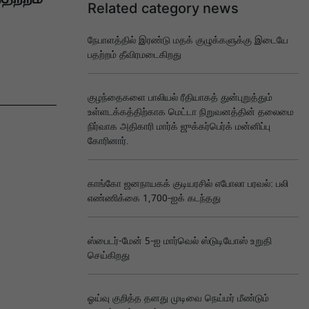
Related category news
நேபாளத்தில் இரண்டு மதக் குழுக்களுக்கு இடையே
பதற்றம் தீவிரமடைகிறது
குழந்தைகளை பாலியல் ரீதியாகத் துன்புறுத்தும்
உள்ளடக்கத்திற்காக மெட்டா நிறுவனத்தின் தலைமை
நிர்வாக அதிகாரி மார்க் ஜுக்கர்பெர்க் மன்னிப்பு
கோரினார்.
காங்கோ ஜனநாயகக் குடியரசில் எபோலா பரவல்: பலி
எண்ணிக்கை 1,700-ஐக் கடந்தது
ஸ்பைடர்-மேன் 5-ஐ மார்வெல் ஸ்டுடியோஸ் உறுதி
செய்கிறது
ஓய்வு குறித்த தனது முடிவை நெய்மர் மீண்டும்