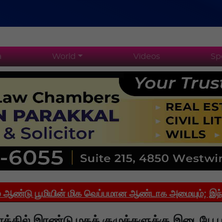
a
World
Videos
Sp
பூமியின் மிக வெப்பமான ஆண்டாக அமையும்; இந்தியாவில
த்தில் இரண்டு மதக் குழுக்களுக்கு இடையே ப