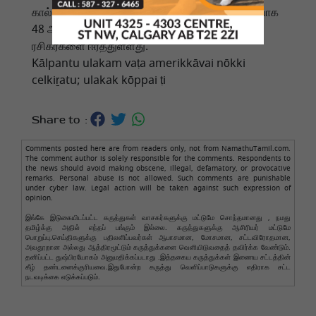
கால்பந்து உலகக் கோப்பை வரலாற்றில் முதல் முறையாக
48 அணிகள் போட்டியிடுகின்றன என்பதும் பல
ரசிகர்களை ஈர்த்துள்ளது.
Kālpantu ulakam vaṭa amerikkāvai nōkki
celkiṟatu; ulakak kōppai ṭi
Share to :
Comments posted here are from readers only, not from NamathuTamil.com.
The comment author is solely responsible for the comments. Respondents to
the news should avoid making obscene, illegal, defamatory, or provocative
remarks. Personal abuse is not allowed. Such comments are punishable
under cyber law. Legal action will be taken against such expression of
opinion.
இங்கே இடுகையிடப்பட்ட கருத்துகள் வாசகர்களுக்கு மட்டுமே சொந்தமானது , நமது
தமிழ்க்கு அதில் எந்தப் பங்கும் இல்லை. கருத்துகளுக்கு ஆசிரியர் மட்டுமே
பொறுப்பு.செய்திகளுக்கு பதிலளிப்பவர்கள் ஆபாசமான, மோசமான, சட்டவிரோதமான,
அவதூறான அல்லது ஆத்திரமூட்டும் கருத்துக்களை வெளியிடுவதைத் தவிர்க்க வேண்டும்.
தனிப்பட்ட துஷ்பிரயோகம் அனுமதிக்கப்படாது .இத்தகைய கருத்துக்கள் இணைய சட்டத்தின்
கீழ் தண்டனைக்குரியவை.இதுபோன்ற கருத்து வெளிப்பாடுகளுக்கு எதிராக சட்ட
நடவடிக்கை எடுக்கப்படும்.