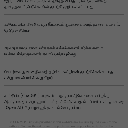
ஜோர்டானில் உள்ள அமெரிக்க தளத்தின் மீது ஈரான் ஏவுகணைத்
தாக்குதல்: அமெரிக்காவின் முயற்சி முறியடிக்கப்பட்டது
கலிபோர்னியாவில் 9 வயது இரட்டைக் குழந்தைகளைத் தந்தை கடத்தல்;
தேடுதல் தீவிரம்
அமெரிக்காவுடனான வர்த்தகச் சிக்கல்களைத் தீர்க்க கனடா
பேச்சுவார்த்தைகளைத் தீவிரப்படுத்தியுள்ளது
செயற்கை நுண்ணறிவைத் தடுக்க மனிதர்கள் முயற்சிக்கக் கூடாது
என்று எலான் மஸ்க் கூறுகிறார்
சாட்ஜிபிடி (ChatGPT) வழங்கிய மருத்துவ ஆலோசனை உயிருக்கு
ஆபத்தானது என்று குற்றம் சாட்டி, அமெரிக்க குரல் பயிற்சியாளர் ஓபன் ஏஐ
(Open AI) மீது வழக்குத் தாக்கல் செய்துள்ளார்.
DISCLAIMER : Articles published in this website are exclusively the views of the
authors. Neither the editor nor the publisher are responsible or liable for the