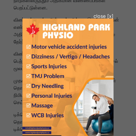
நாடுகளிலிருந்தும் அதிகமான விண்ணப்பங்கள்
பெறப்பட்டுள்ளன.
விண்ணப்பதாரர்களின் எண்ணிக்கை இருக்கைகளின்
எண்ணிக்கையை விட மிக அதிகமாக இருப்பதால்,
அதிர்ஷ்டசாலிகள் வெளிப்படையான குலுக்கல் மூலம்
தேர்ந்தெடுக்கப்படுவார்கள்.
விண்ணப்பதாரர்கள் தங்கள் டிக்கெட்டுகளைப்
பெற்றுள்ளீர்களா என்பது பிப்ரவரி 5 முதல் மின்னஞ்சல்
மூலம் அறிவிக்கப்படும்.
முதல் சுற்றில் டிக்கெட் கிடைக்காதவர்கள், போட்டிகள்
தொடங்குவதற்கு சற்று முன்பு நடைபெறும் 'கடைசி
நிமிட விற்பனை' கட்டத்தில் மீண்டும் முயற்சி
செய்யலாம்.
டிக்கெட் விலை $60 (சுமார் ரூ. 5,000) இல்
தொடங்குகிறது. இருப்பினும், உயர் பிரிவுகளில்
டிக்கெட்டுகள் லட்சக்கணக்கில் செலவாகும்.