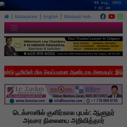
08 Aug, 2026
7:02 AM
|
|
|
Malayalam
English
Malayali Hub
ு பூமியின் மிக வெப்பமான ஆண்டாக அமையும்; இந்தியாவ
டெக்சாஸில் குளிர்கால புயல்: ஆளுநர்
அவசர நிலையை அறிவித்தார்