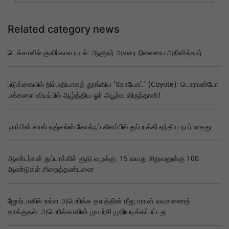
Related category news
டெக்சாஸில் குளிர்கால புயல்: ஆளுநர் அவசர நிலையை அறிவித்தார்
படுக்கையில் நிம்மதியாகத் தூங்கிய 'கோயோட்' (Coyote): டொராண்டோ
மக்களை வியப்பில் ஆழ்த்திய ஓர் அபூர்வ விருந்தாளி!
டிரம்பின் லாஸ் ஏஞ்சல்ஸ் கோல்ஃப் கிளப்பில் துப்பாக்கி ஏந்திய நபர் கைது
ஆண்டர்சன் துப்பாக்கிச் சூடு வழக்கு: 15 வயது சிறுவனுக்கு 100
ஆண்டுகள் சிறைத்தண்டனை
ஜோர்டானில் உள்ள அமெரிக்க தளத்தின் மீது ஈரான் ஏவுகணைத்
தாக்குதல்: அமெரிக்காவின் முயற்சி முறியடிக்கப்பட்டது