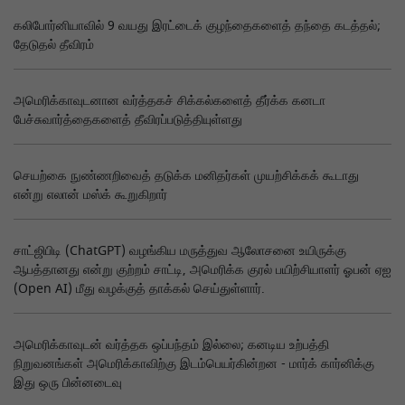
கலிபோர்னியாவில் 9 வயது இரட்டைக் குழந்தைகளைத் தந்தை கடத்தல்;
தேடுதல் தீவிரம்
அமெரிக்காவுடனான வர்த்தகச் சிக்கல்களைத் தீர்க்க கனடா
பேச்சுவார்த்தைகளைத் தீவிரப்படுத்தியுள்ளது
செயற்கை நுண்ணறிவைத் தடுக்க மனிதர்கள் முயற்சிக்கக் கூடாது
என்று எலான் மஸ்க் கூறுகிறார்
சாட்ஜிபிடி (ChatGPT) வழங்கிய மருத்துவ ஆலோசனை உயிருக்கு
ஆபத்தானது என்று குற்றம் சாட்டி, அமெரிக்க குரல் பயிற்சியாளர் ஓபன் ஏஐ
(Open AI) மீது வழக்குத் தாக்கல் செய்துள்ளார்.
அமெரிக்காவுடன் வர்த்தக ஒப்பந்தம் இல்லை; கனடிய உற்பத்தி
நிறுவனங்கள் அமெரிக்காவிற்கு இடம்பெயர்கின்றன - மார்க் கார்னிக்கு
இது ஒரு பின்னடைவு