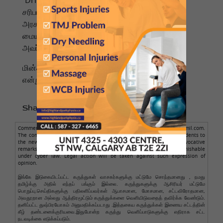
'DriveTexas.org' மூலம் சாலை நிலைமைகளை
சரிபார்க்கவும், குளிரை எதிர்த்துப் போராட
அரசாங்கத்தால் அமைக்கப்பட்ட வெப்பமயமாதல்
மையங்களைப் பயன்படுத்திக் கொள்ளவும் ஆளுநர்
அவர்களை வலியுறுத்தினார்.
மின்சார விநியோகத்தில் எந்த இடையூறும் ஏற்படாது
என்று ERCOT உறுதியளித்துள்ளது.
Share to :
Comments posted here are from readers only, not from NamathuTamil.com.
The comment author is solely responsible for the comments. Respondents to
the news should avoid making obscene, illegal, defamatory, or provocative
remarks. Personal abuse is not allowed. Such comments are punishable
under cyber law. Legal action will be taken against such expression of
opinion.
இங்கே இடுகையிடப்பட்ட கருத்துகள் வாசகர்களுக்கு மட்டுமே சொந்தமானது , நமது
தமிழ்க்கு அதில் எந்தப் பங்கும் இல்லை. கருத்துகளுக்கு ஆசிரியர் மட்டுமே
பொறுப்பு.செய்திகளுக்கு பதிலளிப்பவர்கள் ஆபாசமான, மோசமான, சட்டவிரோதமான,
அவதூறான அல்லது ஆத்திரமூட்டும் கருத்துக்களை வெளியிடுவதைத் தவிர்க்க வேண்டும்.
தனிப்பட்ட துஷ்பிரயோகம் அனுமதிக்கப்படாது .இத்தகைய கருத்துக்கள் இணைய சட்டத்தின்
கீழ் தண்டனைக்குரியவை.இதுபோன்ற கருத்து வெளிப்பாடுகளுக்கு எதிராக சட்ட
நடவடிக்கை எடுக்கப்படும்.