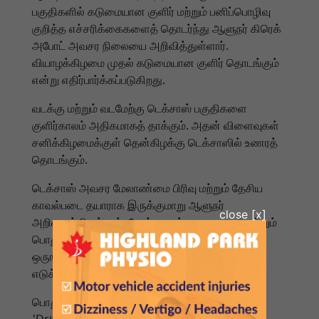
பகுதிகளில் கடுமையான குளிர் மற்றும் பனிப்பொழிவு
குறித்த எச்சரிக்கைகளைத் தொடர்ந்து ஆளுநர் கிரெக்
அபோட் அவசர நிலையை அறிவித்துள்ளார்.
வியாழக்கிழமை முதல் கடுமையான குளிர் தொடங்கும்
என்று எதிர்பார்க்கப்படுகிறது.
வடக்கு மற்றும் வடமேற்கு டெக்சாஸ் பகுதிகளை
குளிர்காலம் அதிகமாகத் தாக்கும். அதன் விளைவுகள்
சனிக்கிழமைக்குள் தென்கிழக்கு டெக்சாஸில் உணரத்
தொடங்கும்.
டெக்சாஸ் அவசர மேலாண்மை பிரிவு மற்றும் தேசிய
காவல்படை தயாராக இருக்குமாறு ஆளுநர்
அறிவுறுத்தியுள்ளார். போக்குவரத்து, சுகாதாரம் மற்றும்
பொதுப்பணி உள்ளிட்ட பல்வேறு துறைகளுடன்
ஒருங்கிணைந்து பாதுகாப்பு நடவடிக்கைகள்
எடுக்கப்பட்டு வருகின்றன.
பொதுமக்களுக்கு: பயணம் செய்வதற்கு முன்