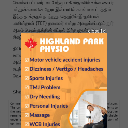
கொல்லப்பட்டனர். வடமேற்கு பாகிஸ்தானில் உள்ள கைபர்
பக்துன்க்வாவின் தேரா இஸ்மாயில் கான் மாவட்டத்தில்
இந்த தாக்குதல் நடந்தது. தெஹ்ரீக்-இ-தலிபான்
பாகிஸ்தான் (TET) தலைவர் என்று அழைக்கப்படும் நூர்
ஆலம் மெஹ்சூத்தின் வீட்டில் இந்த குண்டுவெடிப்பு
நிகழ்ந்தது.
தீவிரவாதிகள் குறித்து பாதுகாப்புப் படையினருக்கு
உளவுத்துறை வழங்கும் ஒரு குழு அங்கு வசிக்கிறது.
அவர்களை குறிவைத்து இந்த தாக்குதல்
நடத்தப்பட்டதாக பாகிஸ்தான் ஊடகங்கள் செய்தி
வெளியிட்டுள்ளன.
Share to :
Comments posted here are from readers only, not from NamathuTamil.com.
The comment author is solely responsible for the comments. Respondents to
the news should avoid making obscene, illegal, defamatory, or provocative
remarks. Personal abuse is not allowed. Such comments are punishable
under cyber law. Legal action will be taken against such expression of
opinion.