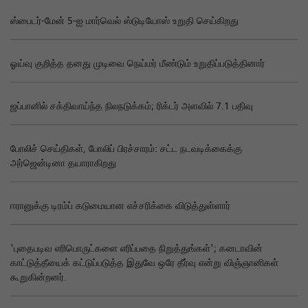
ஸ்பைடர்-மேன் 5-ஐ மார்வெல் ஸ்டுடியோஸ் உறுதி செய்கிறது
ஓய்வு குறித்த தனது முடிவை நெய்மர் மீண்டும் உறுதிப்படுத்தினார்
ஜப்பானில் சக்திவாய்ந்த நிலநடுக்கம்; ரிக்டர் அளவில் 7.1 பதிவு
போலிச் செய்திகள், போலிப் பிரச்சாரம்: சட்ட நடவடிக்கைக்கு
அர்ஜென்டினா தயாராகிறது
ஈரானுக்கு டிரம்ப் கடுமையான எச்சரிக்கை விடுத்துள்ளார்
'புதைபடிவ எரிபொருட்களை எரிப்பதை நிறுத்துங்கள்'; கனடாவின்
காட்டுத்தீயைக் கட்டுப்படுத்த இதுவே ஒரே தீர்வு என்று விஞ்ஞானிகள்
கூறுகின்றனர்.