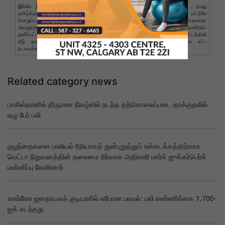
இங்கே இடுகையிடப்பட்ட கருத்துகள் வாசகர்களுக்கு மட்டுமே சொந்தமானது , நமது
தமிழ்க்கு அதில் எந்தப் பங்கும் இல்லை. கருத்துகளுக்கு ஆசிரியர் மட்டுமே
பொறுப்பு.செய்திகளுக்கு பதிலளிப்பவர்கள் ஆபாசமான, மோசமான, சட்டவிரோதமான,
அவதூறான அல்லது ஆத்திரமூட்டும் கருத்துக்களை வெளியிடுவதைத் தவிர்க்க வேண்டும்.
தனிப்பட்ட துஷ்பிரயோகம் அனுமதிக்கப்படாது .இத்தகைய கருத்துக்கள் இணைய சட்டத்தின்
கீழ் தண்டனைக்குரியவை.இதுபோன்ற கருத்து வெளிப்பாடுகளுக்கு எதிராக சட்ட
நடவடிக்கை எடுக்கப்படும்.
Related category news
பாகிஸ்தானில் திருமண நிகழ்வில் நடந்த தற்கொலைப்படை தாக்குதலில்
ஏழு பேர் பலி
குழந்தைகளை பாலியல் ரீதியாகத் துன்புறுத்தும் உள்ளடக்கத்திற்காக
மெட்டா நிறுவனத்தின் தலைமை நிர்வாக அதிகாரி மார்க் ஜுக்கர்பெர்க்
மன்னிப்பு கோரினார்.
காங்கோ ஜனநாயகக் குடியரசில் எபோலா பரவல்: பலி எண்ணிக்கை 1,700-
ஐக் கடந்தது