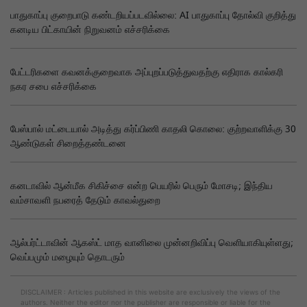
பாதுகாப்பு குறைபாடு கண்டறியப்படவில்லை: AI பாதுகாப்பு தோல்வி குறித்து
கனடிய பிட்காயின் நிறுவனம் எச்சரிக்கை
பேட்டரிகளை கவனக்குறைவாக அப்புறப்படுத்துவதற்கு எதிராக கால்கரி
நகர சபை எச்சரிக்கை
பேஸ்பால் மட்டையால் அடித்து கர்ப்பிணி காதலி கொலை: குற்றவாளிக்கு 30
ஆண்டுகள் சிறைத்தண்டனை
கனடாவில் ஆன்மீக சிகிச்சை என்ற பெயரில் பெரும் மோசடி; இந்திய
வம்சாவளி நபரைத் தேடும் காவல்துறை
ஆல்பர்ட்டாவின் ஆகஸ்ட் மாத வானிலை முன்னறிவிப்பு வெளியாகியுள்ளது;
வெப்பமும் மழையும் தொடரும்
DISCLAIMER : Articles published in this website are exclusively the views of the
authors. Neither the editor nor the publisher are responsible or liable for the