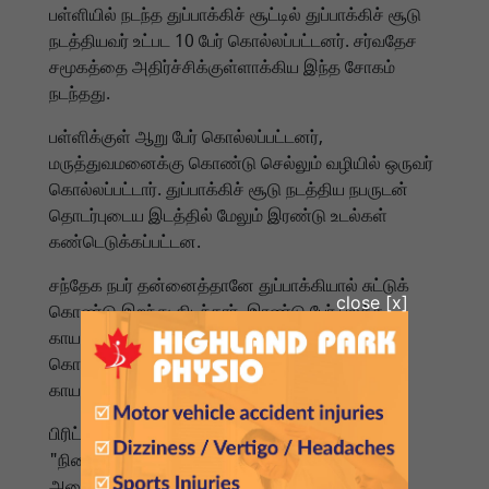
பள்ளியில் நடந்த துப்பாக்கிச் சூட்டில் துப்பாக்கிச் சூடு
நடத்தியவர் உட்பட 10 பேர் கொல்லப்பட்டனர். சர்வதேச
சமூகத்தை அதிர்ச்சிக்குள்ளாக்கிய இந்த சோகம்
நடந்தது.
பள்ளிக்குள் ஆறு பேர் கொல்லப்பட்டனர்,
மருத்துவமனைக்கு கொண்டு செல்லும் வழியில் ஒருவர்
கொல்லப்பட்டார். துப்பாக்கிச் சூடு நடத்திய நபருடன்
தொடர்புடைய இடத்தில் மேலும் இரண்டு உடல்கள்
கண்டெடுக்கப்பட்டன.
சந்தேக நபர் தன்னைத்தானே துப்பாக்கியால் சுட்டுக்
கொண்டு இறந்து கிடந்தார். இரண்டு பேர் பலத்த
காயங்களுடன் மருத்துவமனைக்கு விமானம் மூலம்
கொண்டு செல்லப்பட்டனர். சுமார் 25 பேர் சிறிய
காயங்களுக்கு சிகிச்சை பெற்று வருகின்றனர்.
பிரிட்டிஷ் கொலம்பியா முதல்வர் டேவிட் எபி இதை
"நினைத்துப்பார்க்க முடியாத சோகம்" என்று
அழைத்தார்.