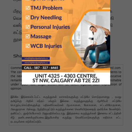
மீதமுள்ள மாணவர்களும் ஊழியர்களும் பாதுகாப்பாக
வெளியேற்றப்பட்டனர். கனடாவில் சமீபத்தில் துப்பாக்கி
வன்முறை அதிகரித்திருப்பது கடுமையான துப்பாக்கி
கட்டுப்பாட்டுச் சட்டங்களுக்கான கோரிக்கைகளைத்
தூண்டியுள்ளது.
Share to :
Comments posted here are from readers only, not from NamathuTamil.com.
The comment author is solely responsible for the comments. Respondents to
the news should avoid making obscene, illegal, defamatory, or provocative
remarks. Personal abuse is not allowed. Such comments are punishable
under cyber law. Legal action will be taken against such expression of
opinion.
இங்கே இடுகையிடப்பட்ட கருத்துகள் வாசகர்களுக்கு மட்டுமே சொந்தமானது , நமது
தமிழ்க்கு அதில் எந்தப் பங்கும் இல்லை. கருத்துகளுக்கு ஆசிரியர் மட்டுமே
பொறுப்பு.செய்திகளுக்கு பதிலளிப்பவர்கள் ஆபாசமான, மோசமான, சட்டவிரோதமான,
அவதூறான அல்லது ஆத்திரமூட்டும் கருத்துக்களை வெளியிடுவதைத் தவிர்க்க வேண்டும்.
தனிப்பட்ட துஷ்பிரயோகம் அனுமதிக்கப்படாது .இத்தகைய கருத்துக்கள் இணைய சட்டத்தின்
கீழ் தண்டனைக்குரியவை.இதுபோன்ற கருத்து வெளிப்பாடுகளுக்கு எதிராக சட்ட
நடவடிக்கை எடுக்கப்படும்.