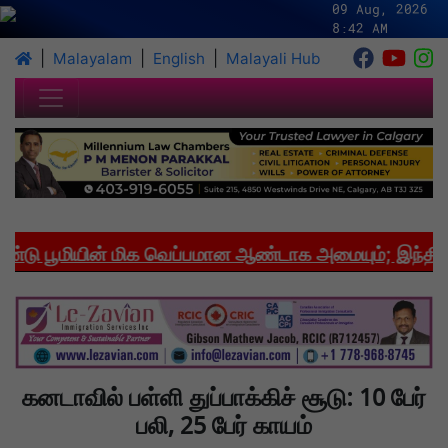
09 Aug, 2026
8:42 AM
|
|
|
Malayalam
English
Malayali Hub
 பூமியின் மிக வெப்பமான ஆண்டாக அமையும்; இந்தியாவி
கனடாவில் பள்ளி துப்பாக்கிச் சூடு: 10 பேர்
பலி, 25 பேர் காயம்