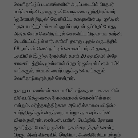
வெளிநாட்டுப் பயணங்களின் அடிப்படையில் பிரதமர்
மார்க் கார்னி தனது முன்னோடிகளை முந்தியுள்ளார்.
'குளோபல் நியூஸ்' வெளியிட்ட தரவுகளின்படி, ஜஸ்டின்
ட்ரூடோ மற்றும் ஸ்டீபன் ஹார்ப்பருடன் ஒப்பிடும்போது,
அதிக நேரம் வெளிநாட்டில் செலவிட்ட பிரதமராக கார்னி
பெயரிடப்பட்டுள்ளார். கார்னி தனது முதல் வருடத்தில்
68 நாட்கள் வெளிநாட்டில் செலவிட்டார். அதாவது,
பதவியில் இருந்த நேரத்தில் சுமார் 20 சதவீதம்! அதே
காலகட்டத்தில், முன்னாள் பிரதமர் ஜஸ்டின் ட்ரூடோ 34
நாட்களும், ஸ்டீபன் ஹார்ப்பருக்கு 54 நாட்களும்
வெளிநாடுகளுக்குச் சென்றார்.
தனது பயணங்கள் கனடாவின் சந்தையை உலகளவில்
விரிவுபடுத்துவதை நோக்கமாகக் கொண்டுள்ளன
என்றும், வர்த்தகத்திற்காக அமெரிக்காவை மட்டுமே
சார்ந்திருக்கும் விதத்தை மாற்றுவதாகவும் கார்னி
விளக்குகிறார். லண்டன், பாரிஸ், பெய்ஜிங், தோஹா,
ஜகார்த்தா போன்ற முக்கிய நகரங்களுக்குச் சென்ற
பிறகு, அவர் விரைவில் இந்தியா, ஆஸ்திரேலியா மற்றும்