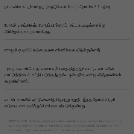
ஜப்பானில் சக்திவாய்ந்த நிலநடுக்கம்; ரிக்டர் அளவில் 7.1 பதிவு
போலிச் செய்திகள், போலிப் பிரச்சாரம்: சட்ட நடவடிக்கைக்கு
அர்ஜென்டினா தயாராகிறது
ஈரானுக்கு டிரம்ப் கடுமையான எச்சரிக்கை விடுத்துள்ளார்
'புதைபடிவ எரிபொருட்களை எரிப்பதை நிறுத்துங்கள்'; கனடாவின்
காட்டுத்தீயைக் கட்டுப்படுத்த இதுவே ஒரே தீர்வு என்று விஞ்ஞானிகள்
கூறுகின்றனர்.
வட டெக்சாஸில் ஒட்டுண்ணித் தொற்று உறுதி; இந்த நோய்க்கிருமி
கடுமையான வயிற்றுப்போக்கை ஏற்படுத்துகிறது
DISCLAIMER : Articles published in this website are exclusively the views of the
authors. Neither the editor nor the publisher are responsible or liable for the
contents, objectives or opinions of the articles in any form.