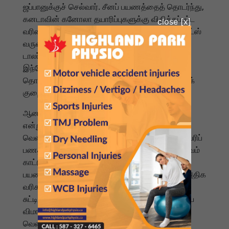
ஜப்பானுக்குச் செல்வார். சீனப் பயணத்தைத் தொடர்ந்து,
கனடாவின் கனோலா தயாரிப்புகளுக்கு விதிக்கப்பட்ட
வரியை சீனா திரும்பப் பெற்றது. ஐக்கிய அரபு எமிரேட்ஸ்
வருகையைத் தொடர்ந்து, கனடாவில் 70 பில்லியன்
டாலர் பெரிய முதலீடு செய்ய ஒப்புக்கொள்ளப்பட்டது.
இந்தோனேசியாவுடனான கலந்துரையாடல்களைத்
தொடர்ந்து, கனேடிய தயாரிப்புகள் மீதான வரிகளைக்
குறைக்க முடிவு செய்யப்பட்டது.
ஆனால் இந்த பயணங்கள் வெறும் 'பணப்புழக்கம்'
என்று எதிர்க்கட்சி குற்றம் சாட்டுகிறது. பிரதமர்
வெளிநாடுகளுக்குச் சென்று சாதாரண மக்களின் வரிப்
பணத்தைப் பயன்படுத்தி புகைப்படம் எடுப்பதில் ஆர்வம்
காட்டுவதாக அவர்கள் கேலி செய்கிறார்கள்.
பயணங்களுக்குப் பிறகும் பல நாடுகள் கனடா மீது அதிக
வரிகளை விதிக்கின்றன என்பதை அவர்கள்
சுட்டிக்காட்டுகிறார்கள். இந்தப் பயணம் ராயல் கனடிய
விமானப்படை விமானத்தில் இருந்தாலும், இவ்வளவு
வெளிநாட்டுப் பயணங்களால் நாட்டிற்கு உண்மையில்