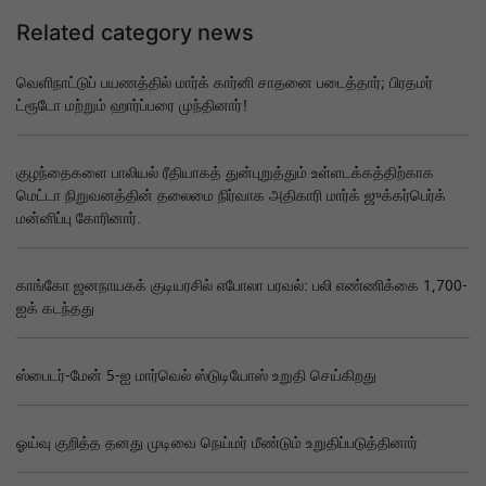
Related category news
வெளிநாட்டுப் பயணத்தில் மார்க் கார்னி சாதனை படைத்தார்; பிரதமர்
ட்ரூடோ மற்றும் ஹார்ப்பரை முந்தினார்!
குழந்தைகளை பாலியல் ரீதியாகத் துன்புறுத்தும் உள்ளடக்கத்திற்காக
மெட்டா நிறுவனத்தின் தலைமை நிர்வாக அதிகாரி மார்க் ஜுக்கர்பெர்க்
மன்னிப்பு கோரினார்.
காங்கோ ஜனநாயகக் குடியரசில் எபோலா பரவல்: பலி எண்ணிக்கை 1,700-
ஐக் கடந்தது
ஸ்பைடர்-மேன் 5-ஐ மார்வெல் ஸ்டுடியோஸ் உறுதி செய்கிறது
ஓய்வு குறித்த தனது முடிவை நெய்மர் மீண்டும் உறுதிப்படுத்தினார்