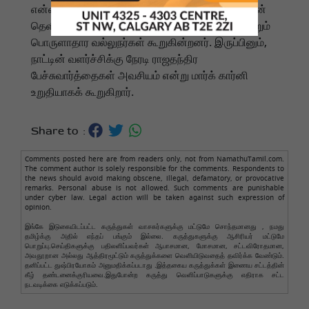
என்ன நன்மைகள் உள்ளன என்பதை ஆதாரங்களுடன்
தெளிவுபடுத்த அரசாங்கம் கடமைப்பட்டுள்ளது என்றும்
பொருளாதார வல்லுநர்கள் கூறுகின்றனர். இருப்பினும்,
நாட்டின் வளர்ச்சிக்கு நேரடி ராஜதந்திர
பேச்சுவார்த்தைகள் அவசியம் என்று மார்க் கார்னி
உறுதியாகக் கூறுகிறார்.
Share to :
Comments posted here are from readers only, not from NamathuTamil.com.
The comment author is solely responsible for the comments. Respondents to
the news should avoid making obscene, illegal, defamatory, or provocative
remarks. Personal abuse is not allowed. Such comments are punishable
under cyber law. Legal action will be taken against such expression of
opinion.
இங்கே இடுகையிடப்பட்ட கருத்துகள் வாசகர்களுக்கு மட்டுமே சொந்தமானது , நமது
தமிழ்க்கு அதில் எந்தப் பங்கும் இல்லை. கருத்துகளுக்கு ஆசிரியர் மட்டுமே
பொறுப்பு.செய்திகளுக்கு பதிலளிப்பவர்கள் ஆபாசமான, மோசமான, சட்டவிரோதமான,
அவதூறான அல்லது ஆத்திரமூட்டும் கருத்துக்களை வெளியிடுவதைத் தவிர்க்க வேண்டும்.
தனிப்பட்ட துஷ்பிரயோகம் அனுமதிக்கப்படாது .இத்தகைய கருத்துக்கள் இணைய சட்டத்தின்
கீழ் தண்டனைக்குரியவை.இதுபோன்ற கருத்து வெளிப்பாடுகளுக்கு எதிராக சட்ட
நடவடிக்கை எடுக்கப்படும்.