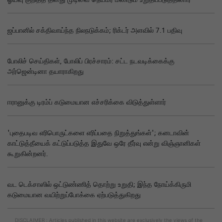
ஜப்பானில் சக்திவாய்ந்த நிலநடுக்கம்; ரிக்டர் அளவில் 7.1 பதிவு
போலிச் செய்திகள், போலிப் பிரச்சாரம்: சட்ட நடவடிக்கைக்கு
அர்ஜென்டினா தயாராகிறது
ஈரானுக்கு டிரம்ப் கடுமையான எச்சரிக்கை விடுத்துள்ளார்
'புதைபடிவ எரிபொருட்களை எரிப்பதை நிறுத்துங்கள்'; கனடாவின்
காட்டுத்தீயைக் கட்டுப்படுத்த இதுவே ஒரே தீர்வு என்று விஞ்ஞானிகள்
கூறுகின்றனர்.
வட டெக்சாஸில் ஒட்டுண்ணித் தொற்று உறுதி; இந்த நோய்க்கிருமி
கடுமையான வயிற்றுப்போக்கை ஏற்படுத்துகிறது
DISCLAIMER : Articles published in this website are exclusively the views of the