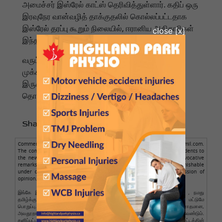
அமைச்சர் இஸ்ரேல் காட்ஸ் தெரிவித்துள்ளார். கதிப் ஒரு
இரவுநேர வான்வழித் தாக்குதலில் கொல்லப்பட்டதாக
இஸ்ரேல் தரப்பு கூறும் நிலையில், ஈரானிய அதிகாரிகள்
இந்தச் செய்தியை இதுவரை உறுதிப்படுத்தவில்லை.
வரும் மணிநேரங்களில் அனைத்து முனைகளிலும்
முக்கியத்துவம் வாய்ந்த, எதிர்பாராத நகர்வுகள்
இருக்கும் என்றும், எதிரிகளைத் தேடும் வேட்டை
தொடரும் என்றும் காட்ஸ் கூறியுள்ளார்.
Share to :
Comments posted here are from readers only, not from NamathuTamil.com.
The comment author is solely responsible for the comments. Respondents to
the news should avoid making obscene, illegal, defamatory, or provocative
remarks. Personal abuse is not allowed. Such comments are punishable
under cyber law. Legal action will be taken against such expression of
opinion.
இங்கே இடுகையிடப்பட்ட கருத்துகள் வாசகர்களுக்கு மட்டுமே சொந்தமானது , நமது
தமிழ்க்கு அதில் எந்தப் பங்கும் இல்லை. கருத்துகளுக்கு ஆசிரியர் மட்டுமே
பொறுப்பு.செய்திகளுக்கு பதிலளிப்பவர்கள் ஆபாசமான, மோசமான, சட்டவிரோதமான,
அவதூறான அல்லது ஆத்திரமூட்டும் கருத்துக்களை வெளியிடுவதைத் தவிர்க்க வேண்டும்.
தனிப்பட்ட துஷ்பிரயோகம் அனுமதிக்கப்படாது .இத்தகைய கருத்துக்கள் இணைய சட்டத்தின்