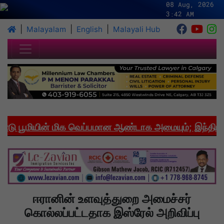
08 Aug, 2026
3:42 AM
|
|
|
Malayalam
English
Malayali Hub
பூமியின் மிக வெப்பமான ஆண்டாக அமையும்; இந்தியாவில
ஈரானின் உளவுத்துறை அமைச்சர்
கொல்லப்பட்டதாக இஸ்ரேல் அறிவிப்பு