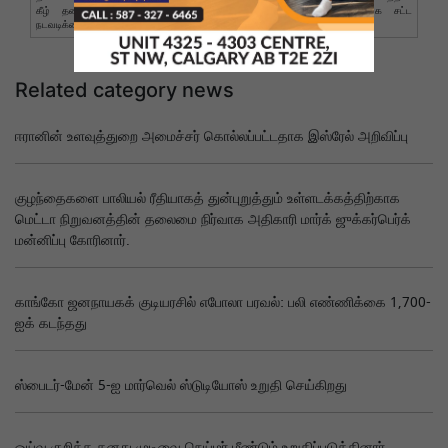
கீழ் தண்டனைக்குரியவை.இதுபோன்ற கருத்து வெளிப்பாடுகளுக்கு எதிராக சட்ட
நடவடிக்கை எடுக்கப்படும்.
Related category news
ஈரானின் உளவுத்துறை அமைச்சர் கொல்லப்பட்டதாக இஸ்ரேல் அறிவிப்பு
குழந்தைகளை பாலியல் ரீதியாகத் துன்புறுத்தும் உள்ளடக்கத்திற்காக
மெட்டா நிறுவனத்தின் தலைமை நிர்வாக அதிகாரி மார்க் ஜுக்கர்பெர்க்
மன்னிப்பு கோரினார்.
காங்கோ ஜனநாயகக் குடியரசில் எபோலா பரவல்: பலி எண்ணிக்கை 1,700-
ஐக் கடந்தது
ஸ்பைடர்-மேன் 5-ஐ மார்வெல் ஸ்டுடியோஸ் உறுதி செய்கிறது
ஓய்வு குறித்த தனது முடிவை நெய்மர் மீண்டும் உறுதிப்படுத்தினார்