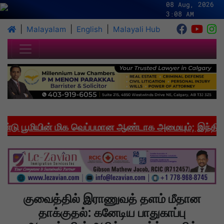
08 Aug, 2026
3:08 AM
|
|
|
Malayalam
English
Malayali Hub
 பூமியின் மிக வெப்பமான ஆண்டாக அமையும்; இந்தியாவி
குவைத்தில் இராணுவத் தளம் மீதான
தாக்குதல்: கனேடிய பாதுகாப்பு