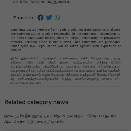
விமர்சனங்களை ஈர்த்துள்ளன.
Share to :
Comments posted here are from readers only, not from NamathuTamil.com.
The comment author is solely responsible for the comments. Respondents to
the news should avoid making obscene, illegal, defamatory, or provocative
remarks. Personal abuse is not allowed. Such comments are punishable
under cyber law. Legal action will be taken against such expression of
opinion.
இங்கே இடுகையிடப்பட்ட கருத்துகள் வாசகர்களுக்கு மட்டுமே சொந்தமானது , நமது
தமிழ்க்கு அதில் எந்தப் பங்கும் இல்லை. கருத்துகளுக்கு ஆசிரியர் மட்டுமே
பொறுப்பு.செய்திகளுக்கு பதிலளிப்பவர்கள் ஆபாசமான, மோசமான, சட்டவிரோதமான,
அவதூறான அல்லது ஆத்திரமூட்டும் கருத்துக்களை வெளியிடுவதைத் தவிர்க்க வேண்டும்.
தனிப்பட்ட துஷ்பிரயோகம் அனுமதிக்கப்படாது .இத்தகைய கருத்துக்கள் இணைய சட்டத்தின்
கீழ் தண்டனைக்குரியவை.இதுபோன்ற கருத்து வெளிப்பாடுகளுக்கு எதிராக சட்ட
நடவடிக்கை எடுக்கப்படும்.
Related category news
குவைத்தில் இராணுவத் தளம் மீதான தாக்குதல்: கனேடிய பாதுகாப்பு
அமைச்சரின் அறிக்கை சர்ச்சையில்