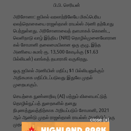
பி.பி. செரியன்
அரிசோனா: ஐபிஎல் வரலாற்றிலேயே மிகப்பெரிய
ஏலத்தொகையை ராஜஸ்தான் ராயல்ஸ் அணி தற்போது
பெற்றுள்ளது. அரிசோனாவைத் தளமாகக் கொண்ட,
வெளிநாடு வாழ் இந்திய (NRI) தொழில்முனைவோரான
கல் சோமானி தலைமையிலான ஒரு குழு, இந்த
அணியை சுமார் ரூ. 13,500 கோடிக்கு ($1.63
பில்லியன்) வாங்கத் தயாராகி வருகிறது.
ஒரு ஐபிஎல் அணியின் மதிப்பு $1 பில்லியனுக்கும்
அதிகமாக மதிப்பிடப்படுவது இதுவே முதல்
முறையாகும்.
செயற்கை நுண்ணறிவு (AI) மற்றும் விளையாட்டுத்
தொழில்நுட்பத் துறைகளில் தனது
நிபுணத்துவத்திற்காக அறியப்படும் சோமானி, 2021
ஆம் ஆண்டு முதல் ராஜஸ்தான் ராயல்ஸ் அணியில் ஒரு
முதலீட்டாளராக இருந்து வருகிறார்.