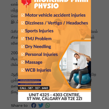
வால்மார்ட் நிறுவனத்தின் உரிமையாளர் ராப் வால்டன்
மற்றும் டெட்ராய்ட் லயன்ஸ் அணியை உரிமையாகக்
கொண்ட ஹாம்ப் குடும்பத்தினரும் இந்தக் குழுவில்
இடம்பெற்றுள்ளனர்.
பிசிசிஐ-யின் (BCCI) ஒப்புதலுக்கு உட்பட்டு, 2026 ஐபிஎல்
சீசன் நிறைவடைந்த பிறகு, சோமானி இந்த அணியின்
உரிமையை ஏற்றுக்கொள்வார்.
2008 ஆம் ஆண்டில், மனோஜ் படாலேவின் 'எமர்ஜிங்
மீடியா' குழுவால் இந்த அணி வெறும் $67
மில்லியனுக்கு மட்டுமே வாங்கப்பட்டிருந்தது.
ஆதித்யா பிர்லா மற்றும் சீரம் இன்ஸ்டிடியூட் உள்ளிட்ட பிற
முக்கிய குழுக்களைப் பின்னுக்குத் தள்ளி, சோமானி
தலைமையிலான இந்தக் குழு இந்தச் சாதனையை
நிகழ்த்தியுள்ளது.
Share to :