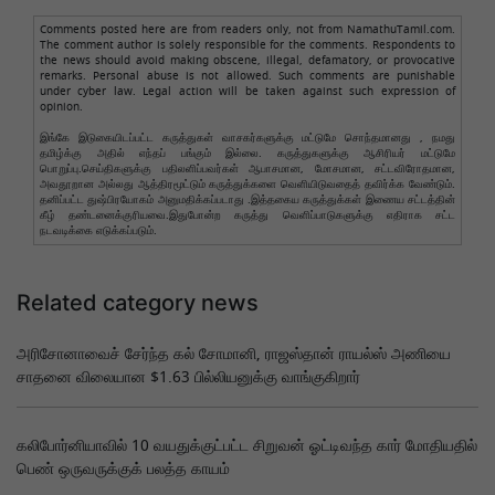
Comments posted here are from readers only, not from NamathuTamil.com.
The comment author is solely responsible for the comments. Respondents to
the news should avoid making obscene, illegal, defamatory, or provocative
remarks. Personal abuse is not allowed. Such comments are punishable
under cyber law. Legal action will be taken against such expression of
opinion.
இங்கே இடுகையிடப்பட்ட கருத்துகள் வாசகர்களுக்கு மட்டுமே சொந்தமானது , நமது
தமிழ்க்கு அதில் எந்தப் பங்கும் இல்லை. கருத்துகளுக்கு ஆசிரியர் மட்டுமே
பொறுப்பு.செய்திகளுக்கு பதிலளிப்பவர்கள் ஆபாசமான, மோசமான, சட்டவிரோதமான,
அவதூறான அல்லது ஆத்திரமூட்டும் கருத்துக்களை வெளியிடுவதைத் தவிர்க்க வேண்டும்.
தனிப்பட்ட துஷ்பிரயோகம் அனுமதிக்கப்படாது .இத்தகைய கருத்துக்கள் இணைய சட்டத்தின்
கீழ் தண்டனைக்குரியவை.இதுபோன்ற கருத்து வெளிப்பாடுகளுக்கு எதிராக சட்ட
நடவடிக்கை எடுக்கப்படும்.
Related category news
அரிசோனாவைச் சேர்ந்த கல் சோமானி, ராஜஸ்தான் ராயல்ஸ் அணியை
சாதனை விலையான $1.63 பில்லியனுக்கு வாங்குகிறார்
கலிபோர்னியாவில் 10 வயதுக்குட்பட்ட சிறுவன் ஓட்டிவந்த கார் மோதியதில்
பெண் ஒருவருக்குக் பலத்த காயம்