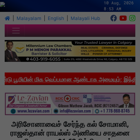
10 Aug, 2026
8:53 AM
|
|
|
Malayalam
English
Malayali Hub
 பூமியின் மிக வெப்பமான ஆண்டாக அமையும்; இந்தியாவில
அரிசோனாவைச் சேர்ந்த கல் சோமானி,
ராஜஸ்தான் ராயல்ஸ் அணியை சாதனை