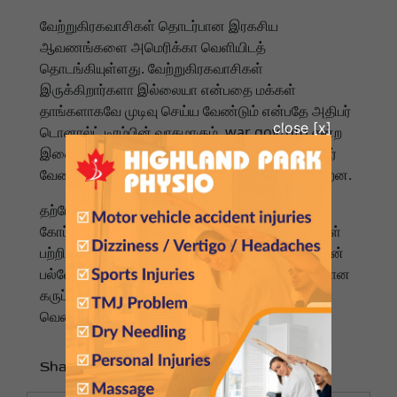
வேற்றுகிரகவாசிகள் தொடர்பான இரகசிய
ஆவணங்களை அமெரிக்கா வெளியிடத்
தொடங்கியுள்ளது. வேற்றுகிரகவாசிகள்
இருக்கிறார்களா இல்லையா என்பதை மக்கள்
தாங்களாகவே முடிவு செய்ய வேண்டும் என்பதே அதிபர்
டொனால்ட் டிரம்பின் வாதமாகும். war.gov/ufo என்ற
இணையதளத்தில் பகிரப்பட்ட படங்கள் இப்போது யார்
வேண்டுமானாலும் பார்க்கும் வகையில் கிடைக்கின்றன.
தற்போது வெளியிடப்பட்டுள்ள படங்கள் மற்றும்
கோப்புகள், விளக்கப்படாத அசாதாரண சூழ்நிலைகள்
பற்றியவை. அகச்சிவப்புப் படங்களில், அமெரிக்காவின்
பல்வேறு பகுதிகளின் வானத்தில் சந்தேகத்திற்கிடமான
கருப்புப் புள்ளிகளின் படங்களும், ஒரு நீள்வட்ட
வெண்கல உருவமும் அடங்கும்.
Share to :