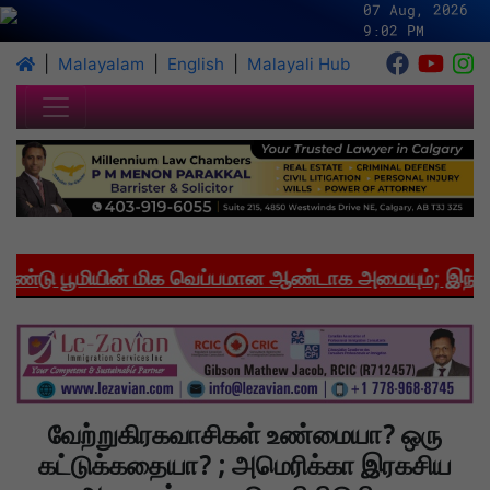
07 Aug, 2026
9:02 PM
|
|
|
Malayalam
English
Malayali Hub
டு பூமியின் மிக வெப்பமான ஆண்டாக அமையும்; இந்தியாவ
வேற்றுகிரகவாசிகள் உண்மையா? ஒரு
கட்டுக்கதையா? ; அமெரிக்கா இரகசிய