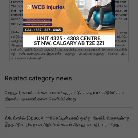
Comments posted here are from readers only, not from NamathuTamil.com.
The comment author is solely responsible for the comments. Respondents to
the news should avoid making obscene, illegal, defamatory, or provocative
remarks. Personal abuse is not allowed. Such comments are punishable
under cyber law. Legal action will be taken against such expression of
opinion.
இங்கே இடுகையிடப்பட்ட கருத்துகள் வாசகர்களுக்கு மட்டுமே சொந்தமானது , நமது
தமிழ்க்கு அதில் எந்தப் பங்கும் இல்லை. கருத்துகளுக்கு ஆசிரியர் மட்டுமே
பொறுப்பு.செய்திகளுக்கு பதிலளிப்பவர்கள் ஆபாசமான, மோசமான, சட்டவிரோதமான,
அவதூறான அல்லது ஆத்திரமூட்டும் கருத்துக்களை வெளியிடுவதைத் தவிர்க்க வேண்டும்.
தனிப்பட்ட துஷ்பிரயோகம் அனுமதிக்கப்படாது .இத்தகைய கருத்துக்கள் இணைய சட்டத்தின்
கீழ் தண்டனைக்குரியவை.இதுபோன்ற கருத்து வெளிப்பாடுகளுக்கு எதிராக சட்ட
நடவடிக்கை எடுக்கப்படும்.
Related category news
வேற்றுகிரகவாசிகள் உண்மையா? ஒரு கட்டுக்கதையா? ; அமெரிக்கா
இரகசிய ஆவணங்களை வெளியிடுகிறது
ஸ்பேஸ்எக்ஸ் (SpaceX) ராக்கெட்டின் பாகம் ஒன்று நிலவில் மோதவுள்ளது;
இந்த அரிய நிகழ்வை அறிவியல் உலகம் ஆவலுடன் எதிர்பார்க்கிறது