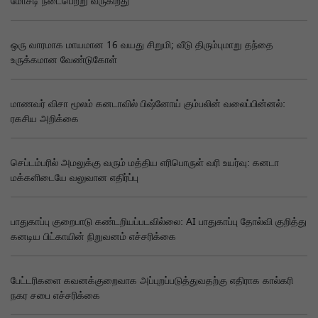
மோசடி நடைபெற்று வருகிறது
ஒரு வாரமாக மாயமான 16 வயது சிறுமி; வீடு திரும்புமாறு தந்தை
உருக்கமான வேண்டுகோள்
மாணவர் விசா மூலம் கனடாவில் பிஷ்னோய் கும்பலின் வலைப்பின்னல்:
ரகசிய அறிக்கை
செப்டம்பரில் அமலுக்கு வரும் மத்திய எரிபொருள் வரி உயர்வு: கனடா
மக்களிடையே வலுவான எதிர்ப்பு
பாதுகாப்பு குறைபாடு கண்டறியப்படவில்லை: AI பாதுகாப்பு தோல்வி குறித்து
கனடிய பிட்காயின் நிறுவனம் எச்சரிக்கை
பேட்டரிகளை கவனக்குறைவாக அப்புறப்படுத்துவதற்கு எதிராக கால்கரி
நகர சபை எச்சரிக்கை