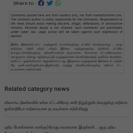
Share to :
Comments posted here are from readers only, not from NamathuTamil.com.
The comment author is solely responsible for the comments. Respondents to
the news should avoid making obscene, illegal, defamatory, or provocative
remarks. Personal abuse is not allowed. Such comments are punishable
under cyber law. Legal action will be taken against such expression of
opinion.
இங்கே இடுகையிடப்பட்ட கருத்துகள் வாசகர்களுக்கு மட்டுமே சொந்தமானது , நமது
தமிழ்க்கு அதில் எந்தப் பங்கும் இல்லை. கருத்துகளுக்கு ஆசிரியர் மட்டுமே
பொறுப்பு.செய்திகளுக்கு பதிலளிப்பவர்கள் ஆபாசமான, மோசமான, சட்டவிரோதமான,
அவதூறான அல்லது ஆத்திரமூட்டும் கருத்துக்களை வெளியிடுவதைத் தவிர்க்க வேண்டும்.
தனிப்பட்ட துஷ்பிரயோகம் அனுமதிக்கப்படாது .இத்தகைய கருத்துக்கள் இணைய சட்டத்தின்
கீழ் தண்டனைக்குரியவை.இதுபோன்ற கருத்து வெளிப்பாடுகளுக்கு எதிராக சட்ட
நடவடிக்கை எடுக்கப்படும்.
Related category news
விவசாய நிலங்களில் உள்ள சட்டவிரோத லாரி நிறுத்துமிடங்களுக்கு எதிராக
ஒன்ராறியோ கடுமையான நடவடிக்கை எடுக்கிறது
புதிய போன்களை வாங்கும்போது கவனமாக இருங்கள்... ஒரு புதிய