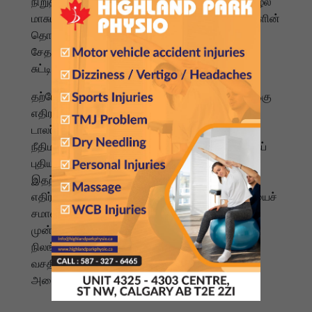
நிறுத்துமிடங்கள் மண்ணில் கடுமையான சுற்றுச்சூழல்
மாசுபாட்டை ஏற்படுத்துவதாகவும், பெரிய வாகனங்களின்
தொடர்ச்சியான சேவை கிராமப்புறச் சாலைகளைச்
சேதப்படுத்துவதாகவும் அதிகாரிகள்
சுட்டிக்காட்டுகின்றனர்.
தற்போது, நகராட்சிகள் இதுபோன்ற நிறுவனங்களுக்கு
எதிராக நடவடிக்கை எடுக்க லட்சக்கணக்கான
டாலர்களைச் செலவழிக்கவும், பல ஆண்டுகளாக
நீதிமன்றத்திற்குச் செல்லவும் வேண்டியுள்ளது. இந்தப்
புதிய சட்டம் இந்த நெருக்கடியைத் தீர்க்கும்.
இதற்கிடையில், சட்டப்பூர்வமாக இயங்கும் லாரிகள்
எதிர்கொள்ளும் வாகன நிறுத்துமிடப் பற்றாக்குறையைச்
சமாளிக்க, பீல், யார்க் மற்றும் ஹால்டன் போன்ற
முன்னுரிமைப் பகுதிகளில் அரசுக்குச் சொந்தமான
நிலங்களைக் கண்டறிந்து புதிய வாகன நிறுத்துமிட
வசதிகள் வழங்கப்படும் என்றும் போக்குவரத்து
அமைச்சகம் தெரிவித்துள்ளது.