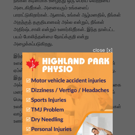
நீங்கள் கடினமாக உழைத்து ஒரு பெரிய வெற்றியை
அடைகிறீர்கள். அனைவரும் உங்களைப்
பாராட்டுகிறார்கள். ஆனால், உங்கள் ஆழ்மனதில், நீங்கள்
அதற்குத் தகுதியானவர் அல்ல என்றும், நீங்கள்
அதிர்ஷ்டசாலி என்றும் உணர்கிறீர்கள். இந்த நாள்பட்ட
பயம் போலித்தன்மை நோய்க்குறி என்று
அழைக்கப்படுகிறது.
இந்தச் சொல் முதன்முதலில் 1978-ல்
உளவியலாளர்களான பாலின் கிளான்ஸ் மற்றும் சூசன்
ஏம்ஸ் ஆகியோரால் உலகிற்கு அறிமுகப்படுத்தப்பட்டது.
இது ஒரு மருத்துவ நோய் அல்லது மனக் கோளாறு
அல்ல, மாறாக இது யாரையும் பாதிக்கக்கூடிய ஒரு வகை
மனநிலை ஆகும். 'ஜர்னல் ஆஃப் ஜெனரல் இன்டர்னல்
மெடிசின்' இதழில் வெளியிடப்பட்ட ஒரு ஆய்வின்படி,
உலகில் உள்ள மக்களில் 9 முதல் 82 சதவீதம் பேர் தங்கள்
வாழ்வில் குறைந்தபட்சம் ஒரு முறையாவது இந்த
உணர்வை அனுபவிக்கிறார்கள்.