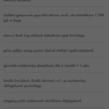
மன்னிப்பு கோரினார்.
காங்கோ ஜனநாயகக் குடியரசில் எபோலா பரவல்: பலி எண்ணிக்கை 1,700-
ஐக் கடந்தது
ஸ்பைடர்-மேன் 5-ஐ மார்வெல் ஸ்டுடியோஸ் உறுதி செய்கிறது
ஓய்வு குறித்த தனது முடிவை நெய்மர் மீண்டும் உறுதிப்படுத்தினார்
ஜப்பானில் சக்திவாய்ந்த நிலநடுக்கம்; ரிக்டர் அளவில் 7.1 பதிவு
போலிச் செய்திகள், போலிப் பிரச்சாரம்: சட்ட நடவடிக்கைக்கு
அர்ஜென்டினா தயாராகிறது
ஈரானுக்கு டிரம்ப் கடுமையான எச்சரிக்கை விடுத்துள்ளார்