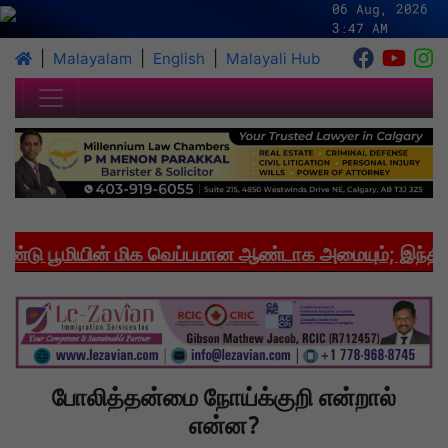
06 Aug, 2026
3:47 AM
|
|
|
Malayalam
English
Malayali Hub
ு பூமியின் மிக வெப்பமான ஆண்டாக அமையும்; இந்தியாவ
போலித்தன்மை நோய்க்குறி என்றால்
என்ன?