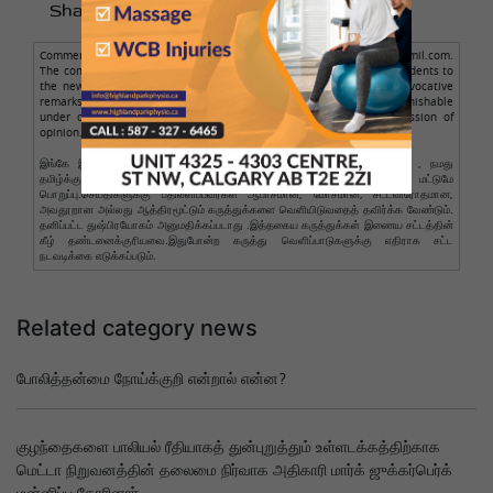
Share to :
Comments posted here are from readers only, not from NamathuTamil.com.
The comment author is solely responsible for the comments. Respondents to
the news should avoid making obscene, illegal, defamatory, or provocative
remarks. Personal abuse is not allowed. Such comments are punishable
under cyber law. Legal action will be taken against such expression of
opinion.
இங்கே இடுகையிடப்பட்ட கருத்துகள் வாசகர்களுக்கு மட்டுமே சொந்தமானது , நமது
தமிழ்க்கு அதில் எந்தப் பங்கும் இல்லை. கருத்துகளுக்கு ஆசிரியர் மட்டுமே
பொறுப்பு.செய்திகளுக்கு பதிலளிப்பவர்கள் ஆபாசமான, மோசமான, சட்டவிரோதமான,
அவதூறான அல்லது ஆத்திரமூட்டும் கருத்துக்களை வெளியிடுவதைத் தவிர்க்க வேண்டும்.
தனிப்பட்ட துஷ்பிரயோகம் அனுமதிக்கப்படாது .இத்தகைய கருத்துக்கள் இணைய சட்டத்தின்
கீழ் தண்டனைக்குரியவை.இதுபோன்ற கருத்து வெளிப்பாடுகளுக்கு எதிராக சட்ட
நடவடிக்கை எடுக்கப்படும்.
Related category news
போலித்தன்மை நோய்க்குறி என்றால் என்ன?
குழந்தைகளை பாலியல் ரீதியாகத் துன்புறுத்தும் உள்ளடக்கத்திற்காக
மெட்டா நிறுவனத்தின் தலைமை நிர்வாக அதிகாரி மார்க் ஜுக்கர்பெர்க்