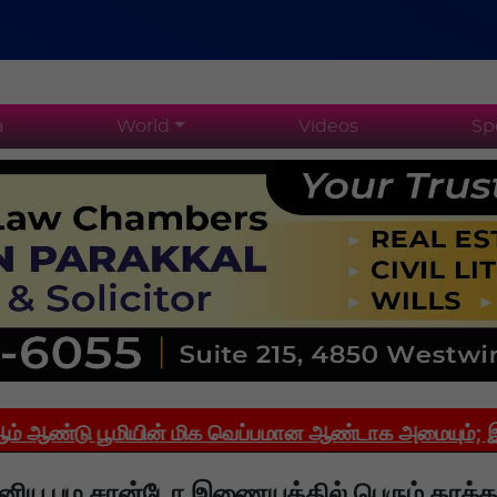
a
World
Videos
Sp
ு பூமியின் மிக வெப்பமான ஆண்டாக அமையும்; இந்தியாவி
ானிய பழ சான்டோ இணையத்தில் பெரும் தாக்