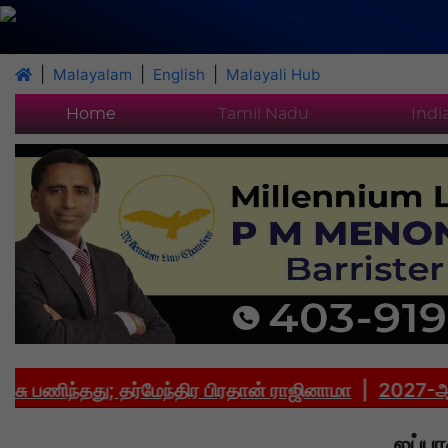
|
|
|
Malayalam
English
Malayali Hub
Home
Tamil Nadu
Indi
ிந்தது; தர்மேந்திர பிரதான் ராஜினாமா
|
2027-ஆம் ஆண்ட
ஜப்ப