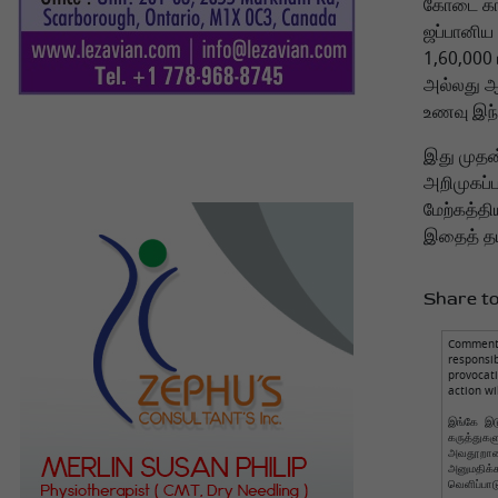
கோடை கால
ஜப்பானிய 
1,60,000
அல்லது ஆட
உணவு இந்த
இது முதன்
அறிமுகப்ப
மேற்கத்தி
இதைத் தய
Share to
Comments
responsi
provocat
action wi
இங்கே இடு
கருத்துக
அவதூறான 
அனுமதிக
வெளிப்பாட