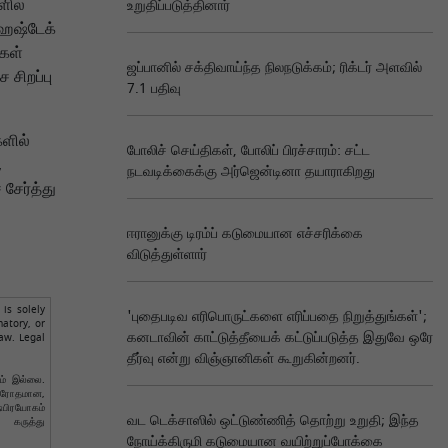
ளில்
உறுதிப்படுத்தினார்
ஹேஷ்டேக்
்கள்
ஜப்பானில் சக்திவாய்ந்த நிலநடுக்கம்; ரிக்டர் அளவில்
 சிறப்பு
7.1 பதிவு
களில்
போலிச் செய்திகள், போலிப் பிரச்சாரம்: சட்ட
,
நடவடிக்கைக்கு அர்ஜென்டினா தயாராகிறது
சேர்த்து
ஈரானுக்கு டிரம்ப் கடுமையான எச்சரிக்கை
விடுத்துள்ளார்
is solely
'புதைபடிவ எரிபொருட்களை எரிப்பதை நிறுத்துங்கள்';
atory, or
கனடாவின் காட்டுத்தீயைக் கட்டுப்படுத்த இதுவே ஒரே
aw. Legal
தீர்வு என்று விஞ்ஞானிகள் கூறுகின்றனர்.
ும் இல்லை.
விரோதமான,
்பிரயோகம்
வட டெக்சாஸில் ஒட்டுண்ணித் தொற்று உறுதி; இந்த
 கருத்து
நோய்க்கிருமி கடுமையான வயிற்றுப்போக்கை