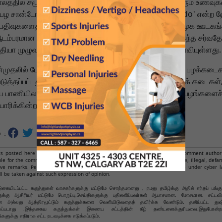
த்தில் சமூக ஊடகங்களில் பெரும் வரவேற்பைப் பெற்றுவரும் உணவுக
பழ சான்டோவும் ஒன்றாகும். இன்ஸ்டாகிராமில் '#fruitsando' என்ற 
 பதிவுகளைத் தாண்டியுள்ளது. இந்த ஜப்பானியப் போக்கு சமூக ஊடகங
ம்பரமான கஃபேக்களுக்குள் மட்டும் நின்றுவிடவில்லை. இந்த சர்வதேச
ியா முழுவதும் உள்ள சிறிய தற்காலிகக் கடைகளுக்கும் பரவியுள்ளது.
முதலில் டோக்கியோ மற்றும் கியோட்டோவில் உள்ள சிறப்புப் பழக்கடை
டுத்தப்பட்டது. பருவகாலப் பழங்களை விற்கும் இந்த உயர்தரக் கடைகள்
ய பாணியிலான வெள்ளை ரொட்டி மற்றும் விப்டு கிரீம் உடன் பழங்களைச் 
ாரிக்கின்றன.
 :
 posted here are from readers only, not from NamathuTamil.com. The comment author 
ble for the comments. Respondents to the news should avoid making obscene, illegal, defam
ive remarks. Personal abuse is not allowed. Such comments are punishable under cyber l
ll be taken against such expression of opinion.
கையிடப்பட்ட கருத்துகள் வாசகர்களுக்கு மட்டுமே சொந்தமானது , நமது தமிழ்க்கு அதில் எந்தப் பங்க
ளுக்கு ஆசிரியர் மட்டுமே பொறுப்பு.செய்திகளுக்கு பதிலளிப்பவர்கள் ஆபாசமான, மோசமான, சட்ட
அல்லது ஆத்திரமூட்டும் கருத்துக்களை வெளியிடுவதைத் தவிர்க்க வேண்டும். தனிப்பட்ட துஷ
்கப்படாது .இத்தகைய கருத்துக்கள் இணைய சட்டத்தின் கீழ் தண்டனைக்குரியவை.இதுபோன்ற
ுகளுக்கு எதிராக சட்ட நடவடிக்கை எடுக்கப்படும்.