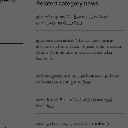
Related category news
ஜப்பானிய பழ சான்டோ இணையத்தில் பெரும்
தாக்கத்தை ஏற்படுத்துகிறது
குழந்தைகளை பாலியல் ரீதியாகத் துன்புறுத்தும்
உள்ளடக்கத்திற்காக மெட்டா நிறுவனத்தின் தலைமை
நிர்வாக அதிகாரி மார்க் ஜுக்கர்பெர்க் மன்னிப்பு
கோரினார்.
காங்கோ ஜனநாயகக் குடியரசில் எபோலா பரவல்: பலி
எண்ணிக்கை 1,700-ஐக் கடந்தது
ஸ்பைடர்-மேன் 5-ஐ மார்வெல் ஸ்டுடியோஸ் உறுதி
செய்கிறது
ஓய்வு குறித்த தனது முடிவை நெய்மர் மீண்டும்