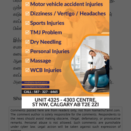
பிரீமியங்களை கடுமையாக உயர்த்த நிர்பந்தித்துள்ளது.
முந்தைய ஆண்டுகளில், கால்கரியில் ஏற்பட்ட
கடுமையான ஆலங்கட்டி மழையால் 3 பில்லியன் டாலர்
காப்பீட்டு இழப்புகளும், ஜாஸ்பர் காட்டுத்தீயால் 1.1
பில்லியன் டாலர் இழப்புகளும் ஏற்பட்டன.
இத்தகைய பெரும் நிதிச் சுமைகளைச்
சமாளிப்பதற்காக, காப்பீட்டு நிறுவனங்கள் இந்தச்
சுமையை நுகர்வோர் மீது சுமத்தி வருகின்றன. வரும்
ஆண்டுகளில், மோசமான வானிலை நிலைகள்
கனடியர்களின் நிதிப் பாதுகாப்பிற்கும் நாட்டின் வீட்டுக்
காப்பீட்டுச் சந்தைக்கும் தொடர்ந்து ஒரு சவாலாக
அமையும் என்று இத்துறை வல்லுநர்கள் நம்புகின்றனர்.
Share to :
Comments posted here are from readers only, not from NamathuTamil.com.
The comment author is solely responsible for the comments. Respondents to
the news should avoid making obscene, illegal, defamatory, or provocative
remarks. Personal abuse is not allowed. Such comments are punishable
under cyber law. Legal action will be taken against such expression of