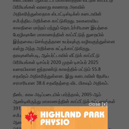
கனடாவின் ஆல்பர்ட்டா மாகாணத்தில் வீட்டுக் காப்பீட்டு
பிரீமியங்கள் வரலாறு காணாத அளவில்
அதிகரித்துள்ளதாக ஸ்டாட்டிஸ்டிக்ஸ் கனடாவின்
சமீபத்திய அறிக்கை காட்டுகிறது. உலகளாவிய
காலநிலை மாற்றம் மற்றும் தொடர்ச்சியான இயற்கை
பேரழிவுகளே மாகாணத்தின் காப்பீட்டுத் துறையில்
இத்தகைய செங்குத்தான உயர்வுக்கு வழிவகுத்துள்ளன
என்று அந்த அறிக்கை சுட்டிக்காட்டுகிறது.
தரவுகளின்படி, ஆல்பர்ட்டாவில் வீட்டுக் காப்பீட்டு
பிரீமியங்கள் டிசம்பர் 2020 முதல் டிசம்பர் 2025
வரையிலான ஐந்தாண்டு காலத்தில் மட்டும் 55.8
சதவீதம் அதிகரித்துள்ளன. இது கனடாவின் தேசிய
சராசரியான 38.6 சதவீதத்தை விட மிகவும் அதிகம்.
நீண்ட கால அடிப்படையில் பார்த்தால், 2005-ஆம்
ஆண்டிலிருந்து மாகாணத்தின் காப்பீட்டுக் கட்டணங்கள்
391.6 சதவீதம் அதிகரித்துள்ளன. மாகாணத்தில்
சமீபத்தில் ஏற்பட்ட காட்டுத்தீ மற்றும் கடுமையான
ஆலங்கட்டி மழையானது, காப்பீட்டு நிறுவனங்களை