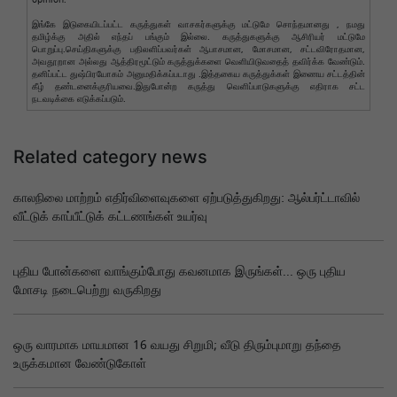
opinion.
இங்கே இடுகையிடப்பட்ட கருத்துகள் வாசகர்களுக்கு மட்டுமே சொந்தமானது , நமது
தமிழ்க்கு அதில் எந்தப் பங்கும் இல்லை. கருத்துகளுக்கு ஆசிரியர் மட்டுமே
பொறுப்பு.செய்திகளுக்கு பதிலளிப்பவர்கள் ஆபாசமான, மோசமான, சட்டவிரோதமான,
அவதூறான அல்லது ஆத்திரமூட்டும் கருத்துக்களை வெளியிடுவதைத் தவிர்க்க வேண்டும்.
தனிப்பட்ட துஷ்பிரயோகம் அனுமதிக்கப்படாது .இத்தகைய கருத்துக்கள் இணைய சட்டத்தின்
கீழ் தண்டனைக்குரியவை.இதுபோன்ற கருத்து வெளிப்பாடுகளுக்கு எதிராக சட்ட
நடவடிக்கை எடுக்கப்படும்.
Related category news
காலநிலை மாற்றம் எதிர்விளைவுகளை ஏற்படுத்துகிறது: ஆல்பர்ட்டாவில்
வீட்டுக் காப்பீட்டுக் கட்டணங்கள் உயர்வு
புதிய போன்களை வாங்கும்போது கவனமாக இருங்கள்... ஒரு புதிய
மோசடி நடைபெற்று வருகிறது
ஒரு வாரமாக மாயமான 16 வயது சிறுமி; வீடு திரும்புமாறு தந்தை
உருக்கமான வேண்டுகோள்