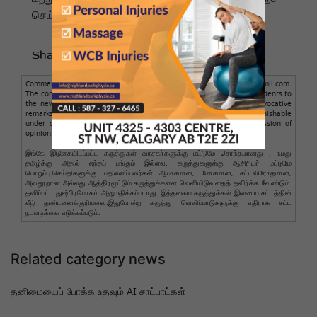
செய்யக்கூடியவை.
Share to :
Comments posted here are from readers only, not from NamathuTamil.com.
The comment author is solely responsible for the comments. Respondents to
the news should avoid making obscene, illegal, defamatory, or provocative
remarks. Personal abuse is not allowed. Such comments are punishable
under cyber law. Legal action will be taken against such expression of
opinion.
இங்கே இடுகையிடப்பட்ட கருத்துகள் வாசகர்களுக்கு மட்டுமே சொந்தமானது , நமது
தமிழ்க்கு அதில் எந்தப் பங்கும் இல்லை. கருத்துகளுக்கு ஆசிரியர் மட்டுமே
பொறுப்பு.செய்திகளுக்கு பதிலளிப்பவர்கள் ஆபாசமான, மோசமான, சட்டவிரோதமான,
அவதூறான அல்லது ஆத்திரமூட்டும் கருத்துக்களை வெளியிடுவதைத் தவிர்க்க வேண்டும்.
தனிப்பட்ட துஷ்பிரயோகம் அனுமதிக்கப்படாது .இத்தகைய கருத்துக்கள் இணைய சட்டத்தின்
கீழ் தண்டனைக்குரியவை.இதுபோன்ற கருத்து வெளிப்பாடுகளுக்கு எதிராக சட்ட
நடவடிக்கை எடுக்கப்படும்.
Related category news
தனிமையைப் போக்க உதவும் AI சாட்பாட்கள்