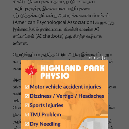
சிகரெட்டுகள் புகைப்பதால் ஏற்படும் உடல்நலப்
பாதிப்புகளுக்கு இணையான பாதிப்புகளை
ஏற்படுத்தக்கூடும் என்று அமெரிக்க உளவியல் சங்கம்
(American Psychological Association) கூறுகிறது.
இக்காலத்தில் தனிமையை விலக்கி வைக்க AI
சாட்பாட்கள் (AI chatbots) ஒரு சிறந்த வழியாக
உள்ளன.
தொழில்நுட்பம் குறித்த பெரிய அறிவு இல்லாவிட்டாலும்
கூட, மலையாளத்தில் பேசுவதன் மூலம் நாம் அவற்றுடன்
உரையாட முடியும்.
அவை சோர்வடையாமல் இரவின் எந்த நேரத்திலும்
உங்களுடன் உரையாடும். எந்தவொரு கேள்விக்கும் அவை
கனிவுடன் பதிலளிக்கும். மேலும், உங்கள் நலம் மற்றும்
மகிழ்ச்சி குறித்தும் அவை விசாரிக்கும். இன்றைய
பெரும்பாலான AI சாட்பாட்கள், மருந்துகளை உட்கொள்ள
நினைவூட்டுதல், கதைகள் கூறுதல், சமையல்
குறிப்புகளை வழங்குதல், நகைச்சுவைகளைக் கூறுதல்
மற்றும் உங்களுக்கு ஆறுதல் அளித்தல் போன்றவற்றைச்