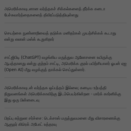
அமெரிக்காவுடனான வர்த்தகச் சிக்கல்களைத் தீர்க்க கனடா
பேச்சுவார்த்தைகளைத் தீவிரப்படுத்தியுள்ளது
செயற்கை நுண்ணறிவைத் தடுக்க மனிதர்கள் முயற்சிக்கக் கூடாது
என்று எலான் மஸ்க் கூறுகிறார்
சாட்ஜிபிடி (ChatGPT) வழங்கிய மருத்துவ ஆலோசனை உயிருக்கு
ஆபத்தானது என்று குற்றம் சாட்டி, அமெரிக்க குரல் பயிற்சியாளர் ஓபன் ஏஐ
(Open AI) மீது வழக்குத் தாக்கல் செய்துள்ளார்.
அமெரிக்காவுடன் வர்த்தக ஒப்பந்தம் இல்லை; கனடிய உற்பத்தி
நிறுவனங்கள் அமெரிக்காவிற்கு இடம்பெயர்கின்றன - மார்க் கார்னிக்கு
இது ஒரு பின்னடைவு
பிறப்பு சுற்றுலா சர்ச்சை: டெக்சாஸ் மருத்துவமனை மீது விசாரணைக்கு
ஆளுநர் கிரெக் அபோட் உத்தரவு