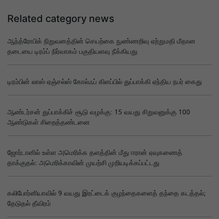
Related category news
ஆந்த்ரோபிக் நிறுவனத்தின் செயற்கை நுண்ணறிவு ஏற்றுமதி மீதான
தடையை டிரம்ப் நிர்வாகம் பகுதியளவு நீக்கியது
டிரம்பின் லாஸ் ஏஞ்சல்ஸ் கோல்ஃப் கிளப்பில் துப்பாக்கி ஏந்திய நபர் கைது
ஆண்டர்சன் துப்பாக்கிச் சூடு வழக்கு: 15 வயது சிறுவனுக்கு 100
ஆண்டுகள் சிறைத்தண்டனை
ஜோர்டானில் உள்ள அமெரிக்க தளத்தின் மீது ஈரான் ஏவுகணைத்
தாக்குதல்: அமெரிக்காவின் முயற்சி முறியடிக்கப்பட்டது
கலிபோர்னியாவில் 9 வயது இரட்டைக் குழந்தைகளைத் தந்தை கடத்தல்;
தேடுதல் தீவிரம்