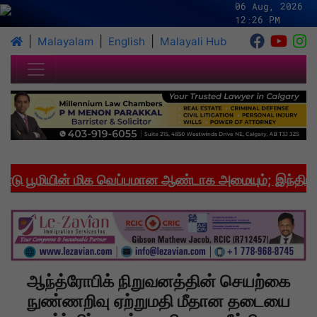
06 Aug, 2026
12:26 PM
|
|
|
Malayalam
English
Malayali Hub
பூமியின் மிக வெப்பமான ஆண்டாக அமையும்; இந்தியாவில
ஆந்த்ரோபிக் நிறுவனத்தின் செயற்கை
நுண்ணறிவு ஏற்றுமதி மீதான தடையை