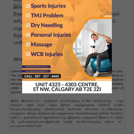
இத்தகைய அரசாங்கத் தலையீடுகள் அமெரிக்க
நிறுவனங்களின் உலகளாவிய ஆதிக்கத்தைப் பாதிக்கும்
என்று எதிர்பார்க்கப்படுகிறது. இதேபோன்ற இணையப்
பாதுகாப்பு கவலைகள் காரணமாக, முன்னணி
நிறுவனமான ஓப்பன்ஏஐ-யும் தனது புதிய 'ஜிபி5.6'
மாதிரியின் வெளியீட்டைக் கட்டுப்படுத்தியுள்ளது.
Share to :
Comments posted here are from readers only, not from NamathuTamil.com.
The comment author is solely responsible for the comments. Respondents to
the news should avoid making obscene, illegal, defamatory, or provocative
remarks. Personal abuse is not allowed. Such comments are punishable
under cyber law. Legal action will be taken against such expression of
opinion.
இங்கே இடுகையிடப்பட்ட கருத்துகள் வாசகர்களுக்கு மட்டுமே சொந்தமானது , நமது
தமிழ்க்கு அதில் எந்தப் பங்கும் இல்லை. கருத்துகளுக்கு ஆசிரியர் மட்டுமே
பொறுப்பு.செய்திகளுக்கு பதிலளிப்பவர்கள் ஆபாசமான, மோசமான, சட்டவிரோதமான,
அவதூறான அல்லது ஆத்திரமூட்டும் கருத்துக்களை வெளியிடுவதைத் தவிர்க்க வேண்டும்.
தனிப்பட்ட துஷ்பிரயோகம் அனுமதிக்கப்படாது .இத்தகைய கருத்துக்கள் இணைய சட்டத்தின்
கீழ் தண்டனைக்குரியவை.இதுபோன்ற கருத்து வெளிப்பாடுகளுக்கு எதிராக சட்ட
நடவடிக்கை எடுக்கப்படும்.