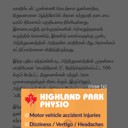
வாஷிங்டன்: முன்னணி செயற்கை நுண்ணறிவு
நிறுவனமான ஆந்த்ரோபிக் மீதான ஏற்றுமதி தடையை
டிரம்ப் நிர்வாகம் பகுதியளவு நீக்கியுள்ளது.
இணையவழித் தாக்குதல்களின் அச்சுறுத்தலைக்
கருத்தில் கொண்டு, இரண்டு வாரங்களுக்கு முன்பு
அந்நிறுவனத்தின் அதிநவீன மாதிரிகள் மீது அரசாங்கம்
கட்டுப்பாடுகளை விதித்திருந்தது.
இந்த புதிய உத்தரவின்படி, அந்நிறுவனத்தின் முதன்மை
மாதிரியான 'மைத்தோஸ் 5', தேர்ந்தெடுக்கப்பட்ட 100-
க்கும் மேற்பட்ட நிறுவனங்கள் மற்றும் அரசு
முகமைகளுக்குக் கிடைக்கும். இருப்பினும்,
அந்நிறுவனத்தின் மற்றொரு மேம்பட்ட மாதிரியான
'ஃபேபிள் 5' மீதான தடை இன்னும் தொடர்கிறது.
இந்தக் கட்டுப்பாடுகள் அமெரிக்க செயற்கை
நுண்ணறிவுத் துறையில் பெரும் கவலையை
ஏற்படுத்தியுள்ளன. சீன செயற்கை நுண்ணறிவுத்
தொழில்நுட்பம் வேகமாக வளர்ந்து வருவதால்,