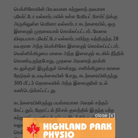
மெக்சிகோவின் பிரபலமான சுற்றுலாத் தலமான
புவேர்ட்டோ வல்லார்டாவில் உள்ள மேரியட் ரிசார்ட்டுக்கு
அருகிலுள்ள மெரினா வல்லார்டா கடற்கரையில், ஒரு
இளைஞர் முதலையால் கொல்லப்பட்டார். வேலை
விஷயமாக புவேர்ட்டோ வல்லார்டாவிற்கு வந்திருந்த 28
வயதான அந்த மெக்சிகோ இளைஞர் கொல்லப்பட்டார்.
வெள்ளிக்கிழமை மாலை அந்த இளைஞர் கடலில் நீந்திக்
கொண்டிருந்தபோது, முதலை அவரைத் தாக்கி
கடலுக்குள் இழுத்துச் சென்றது. சனிக்கிழமை காலை
தேடுதல் நடவடிக்கையின் போது, கடற்கரையிலிருந்து
300 மீட்டர் தொலைவில் அந்த இளைஞரின் உடல்
கண்டெடுக்கப்பட்டது.
கடற்கரையிலிருந்து பயங்கரமான அலறல் சத்தம்
கேட்டதும், ஹோட்டல் நீச்சல் குளத்தில் இருந்த மற்ற
சுற்றுலாப் பயணிகள் சம்பவ இடத்திற்கு விரைந்தனர்.
வலுவான நீரோட்டத்தில் அவர் அடித்துச்
செல்லப்படுகிறார் என்று நினைத்து, அவர்கள் அந்த