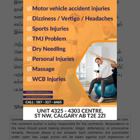
இளைஞரைக் காப்பாற்ற முயன்றனர், ஆனால் பின்னர்
தான் அவர் முதலையின் பிடியில் இருப்பதை
உணர்ந்தனர். அவர்களில் ஒருவர் அந்த இளைஞரைக்
காப்பாற்ற கடலுக்குள் சென்றார், ஆனால் எந்தப் பயனும்
இல்லை.
அந்த இளைஞரைக் காப்பாற்ற தங்களால் முடிந்த
அனைத்தையும் முயற்சி செய்ததாகவும், ஆனால் கடல்
மிகவும் கொந்தளிப்பாக இருந்ததால் தங்களால் எதுவும்
செய்ய முடியவில்லை என்றும் அவர்கள் கூறினர். ரிசார்ட்
பகுதியில் முதலைகள் குறித்த துல்லியமான பாதுகாப்பு
எச்சரிக்கைகள் இல்லாததைக் கண்டித்து சுற்றுலாப்
பயணிகள் கடும் எதிர்ப்பு தெரிவித்துள்ளனர்.
Share to :
Comments posted here are from readers only, not from NamathuTamil.com.
The comment author is solely responsible for the comments. Respondents to
the news should avoid making obscene, illegal, defamatory, or provocative
remarks. Personal abuse is not allowed. Such comments are punishable
under cyber law. Legal action will be taken against such expression of