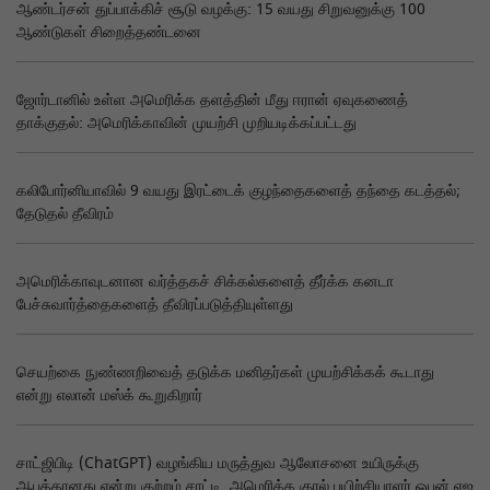
ஆண்டர்சன் துப்பாக்கிச் சூடு வழக்கு: 15 வயது சிறுவனுக்கு 100
ஆண்டுகள் சிறைத்தண்டனை
ஜோர்டானில் உள்ள அமெரிக்க தளத்தின் மீது ஈரான் ஏவுகணைத்
தாக்குதல்: அமெரிக்காவின் முயற்சி முறியடிக்கப்பட்டது
கலிபோர்னியாவில் 9 வயது இரட்டைக் குழந்தைகளைத் தந்தை கடத்தல்;
தேடுதல் தீவிரம்
அமெரிக்காவுடனான வர்த்தகச் சிக்கல்களைத் தீர்க்க கனடா
பேச்சுவார்த்தைகளைத் தீவிரப்படுத்தியுள்ளது
செயற்கை நுண்ணறிவைத் தடுக்க மனிதர்கள் முயற்சிக்கக் கூடாது
என்று எலான் மஸ்க் கூறுகிறார்
சாட்ஜிபிடி (ChatGPT) வழங்கிய மருத்துவ ஆலோசனை உயிருக்கு
ஆபத்தானது என்று குற்றம் சாட்டி, அமெரிக்க குரல் பயிற்சியாளர் ஓபன் ஏஐ