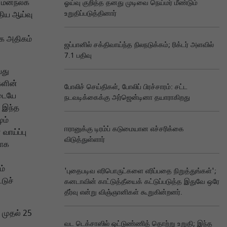
ர மனநலக்
ஓய்வு குறித்த தனது முடிவை நெய்மர் மீண்டும்
உறுதிப்படுத்தினார்
திய ஆய்வு
க அதிகம்
ஜப்பானில் சக்திவாய்ந்த நிலநடுக்கம்; ரிக்டர் அளவில்
7.1 பதிவு
பது
களின்
போலிச் செய்திகள், போலிப் பிரச்சாரம்: சட்ட
டையே
நடவடிக்கைக்கு அர்ஜென்டினா தயாராகிறது
 இந்த
ும்
ஈரானுக்கு டிரம்ப் கடுமையான எச்சரிக்கை
ாய்ப்பு
விடுத்துள்ளார்
மாக
ம்
'புதைபடிவ எரிபொருட்களை எரிப்பதை நிறுத்துங்கள்';
டுச்
கனடாவின் காட்டுத்தீயைக் கட்டுப்படுத்த இதுவே ஒரே
தீர்வு என்று விஞ்ஞானிகள் கூறுகின்றனர்.
 முதல் 25
வட டெக்சாஸில் ஒட்டுண்ணித் தொற்று உறுதி; இந்த