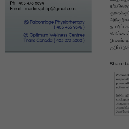
ஏற்படுவதா
குறைக்கு
அறிகுறிகள
தயாரிப்ப
சிகிச்சைக
நிபுணர்கள
குறிப்பிடு
Share to
Comments
responsi
provocat
action wi
இங்கே இடு
கருத்துக
அவதூறான 
அனுமதிக
வெளிப்பாட