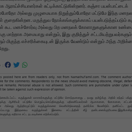
க ஆராய்ச்சியாளர்கள் சுட்டிக்காட்டுகின்றனர். கஞ்சா பயன்பாட்டைக்
ம்போதோ அல்லது முழுமையாக நிறுத்தும்போதோ மட்டுமே இந்த மனந
் குறைகின்றன. மருத்துவ நோக்கங்களுக்காகப் பயன்படுத்தப்படும் க
ுகள் கூட மனச்சோர்வு அல்லது பிற மனநலக் கோளாறுகளுக்கான உண்
்கு மாற்றாக அமையாது என்றும், இது குறித்துச் சட்டமியற்றுபவர்களும்
ும் மிகுந்த எச்சரிக்கையுடன் இருக்க வேண்டும் என்றும் அந்த அறிக்
கிறது.
 :
 posted here are from readers only, not from NamathuTamil.com. The comment author 
ble for the comments. Respondents to the news should avoid making obscene, illegal, defam
ive remarks. Personal abuse is not allowed. Such comments are punishable under cyber l
ll be taken against such expression of opinion.
கையிடப்பட்ட கருத்துகள் வாசகர்களுக்கு மட்டுமே சொந்தமானது , நமது தமிழ்க்கு அதில் எந்தப் பங்க
ளுக்கு ஆசிரியர் மட்டுமே பொறுப்பு.செய்திகளுக்கு பதிலளிப்பவர்கள் ஆபாசமான, மோசமான, சட்ட
அல்லது ஆத்திரமூட்டும் கருத்துக்களை வெளியிடுவதைத் தவிர்க்க வேண்டும். தனிப்பட்ட துஷ
்கப்படாது .இத்தகைய கருத்துக்கள் இணைய சட்டத்தின் கீழ் தண்டனைக்குரியவை.இதுபோன்ற
ுகளுக்கு எதிராக சட்ட நடவடிக்கை எடுக்கப்படும்.