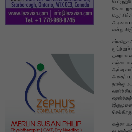
பொழுதுபோ
கோளாறுகள
தெரிவிக்க
அடிமையான
என்று விஞ
சர்வதேச 
முற்றிலு
தவறான எண
கஞ்சா பய
ஆய்வு காட
அதைப் பய
நான்கு ம
வளர்ச்சி
எதார்த்தத
இருமுனை 
செல்கிறது
கஞ்சா பய
வயதுக்கு