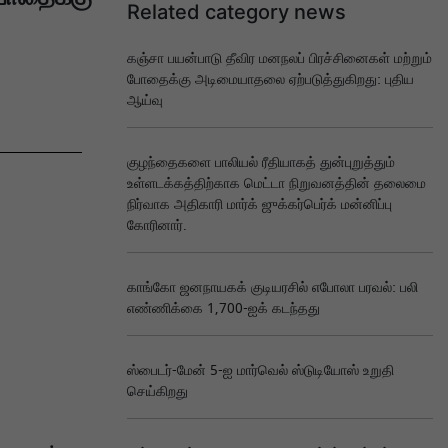
Related category news
கஞ்சா பயன்பாடு தீவிர மனநலப் பிரச்சினைகள் மற்றும்
போதைக்கு அடிமையாதலை ஏற்படுத்துகிறது: புதிய
ஆய்வு
குழந்தைகளை பாலியல் ரீதியாகத் துன்புறுத்தும்
உள்ளடக்கத்திற்காக மெட்டா நிறுவனத்தின் தலைமை
நிர்வாக அதிகாரி மார்க் ஜுக்கர்பெர்க் மன்னிப்பு
கோரினார்.
காங்கோ ஜனநாயகக் குடியரசில் எபோலா பரவல்: பலி
எண்ணிக்கை 1,700-ஐக் கடந்தது
ஸ்பைடர்-மேன் 5-ஐ மார்வெல் ஸ்டுடியோஸ் உறுதி
செய்கிறது