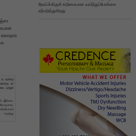
நோய்க்கிருமி கடுமையான வயிற்றுப்போக்கை
ஏற்படுத்துகிறது
ல
ஞ்சா
மையான
 சுகாதார
கை
is solely
atory, or
aw. Legal
ும் இல்லை.
விரோதமான,
்பிரயோகம்
 கருத்து