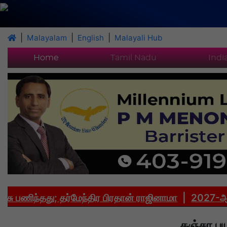
|
|
|
Malayalam
English
Malayali Hub
Home
Tamil Nadu
Indi
ந்தது; தர்மேந்திர பிரதான் ராஜினாமா
|
2027-ஆம் ஆண்டு
கஞ்சா பய