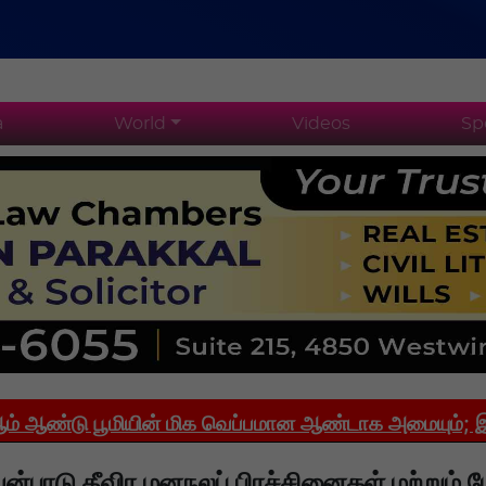
a
World
Videos
Sp
 பூமியின் மிக வெப்பமான ஆண்டாக அமையும்; இந்தியாவி
ன்பாடு தீவிர மனநலப் பிரச்சினைகள் மற்றும்