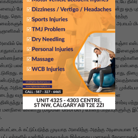
க்கிற்காகக் கஞ்சாவைப் பயன்படுத்துவது இளைஞர்களிடையே தீவி
ையும் போதைக்கு அடிமையாதலையும் ஏற்படுத்துகிறது என்று ஒரு பு
ிறது. தொடர்ந்து கஞ்சாவைப் பயன்படுத்துபவர்களுக்கும், அதற்கு
வர்களுக்கும் இத்தகைய மனநலக் கோளாறுகள் ஏற்படும் அபாயம் மி
்ஞானிகள் எச்சரிக்கின்றனர்.
அளவில் வெளியிடப்பட்டுள்ள இந்த புதிய ஆய்வு அறிக்கை, கஞ்சா என்
ம் பாதுகாப்பான மற்றும் இயற்கையான போதைப்பொருள் என்ற இளைஞர்
்ணத்தைத் திருத்துகிறது. பதின்ம வயதினர் மற்றும் இளைஞர்களி
ன்பாடு பலவிதமான உளவியல் விளைவுகளை ஏற்படுத்துகிறது என்பதை
்டுகிறது. கஞ்சாவைப் பயன்படுத்தாதவர்களுடன் ஒப்பிடும்போது, தினம
ன்படுத்தும் இளைஞர்களுக்கு மனநலக் கோளாறுகள் ஏற்படுவதற்கான வ
டங்கு அதிகமாக உள்ளது. கஞ்சாவில் உள்ள வேதிப்பொருட்கள் முக்கிய
யடைந்து வரும் மூளையைப் பாதிக்கின்றன. இது தனிநபர்களை
்திலிருந்து விலக்கி, தேவையற்ற அச்சம், பிரமைகள், மனச்சோர்வு மற்று
மனநிலை கோளாறு (bipolar disorder) போன்ற பாதிப்புகளுக்கு இட்
.
ன்பாட்டைக் கட்டுப்படுத்த முடியாத அளவிற்கு அதற்கு அடிமையான 15
ட்பட்டவர்களில் மூன்றில் ஒருவருக்கு இத்தகைய மனநலக் கோளாறுகள்