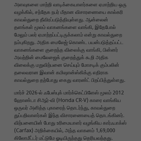
அளவுகளை மாற்றி வாடிக்கையாளர்களை ஏமாற்றிய ஒரு
வழக்கில், சந்தேக நபர் மீதான விசாரணையை கால்கரி
காவல்துறை தீவிரப்படுத்தியுள்ளது. ஆன்லைன்
தளங்கள் மூலம் வாகனங்களை வாங்கி, இதேபோல்
மேலும் பலர் ஏமாற்றப்பட்டிருக்கலாம் என்று காவல்துறை
நம்புகிறது. அதிக மைலேஜ் கொண்ட பயன்படுத்தப்பட்ட
வாகனங்களை குறைந்த விலைக்கு வாங்கி, பின்னர்
அவற்றின் மைலேஜைக் குறைத்துக் கூறி அதிக
விலைக்கு மறுவிற்பனை செய்யும் மோசடிக் கும்பலின்
தலைவரான இவான் கமிஷான்ஸ்கிக்கு எதிராக
காவல்துறை தற்போது கைது வாரண்ட் பிறப்பித்துள்ளது.
மார்ச் 2026-ல் ஃபேஸ்புக் மார்க்கெட்பிளேஸ் மூலம் 2012
ஹோண்டா சிஆர்-வி (Honda CR-V) காரை வாங்கிய
ஒருவர் அளித்த புகாரைத் தொடர்ந்து, காவல்துறை
துப்பறிவாளர்கள் இந்த விசாரணையைத் தொடங்கினர்.
விற்பனையின் போது உரிமையாளர் வழங்கிய கார்ஃபாக்ஸ்
(Carfax) அறிக்கையில், அந்த வாகனம் 1,69,000
கிலோமீட்டர் மட்டுமே ஓடியிருந்தது தெரியவந்தது.