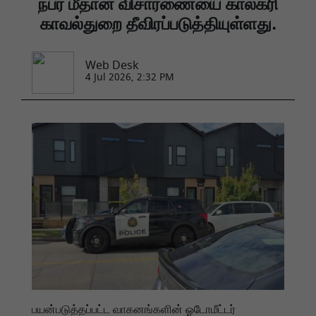
நபர் மீதான விசாரணையை கால்கரி
காவல்துறை தீவிரப்படுத்தியுள்ளது.
Web Desk
4 Jul 2026, 2:32 PM
பயன்படுத்தப்பட்ட வாகனங்களின் ஓடோமீட்டர்