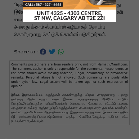
பிரதிவாதியைப் பற்றிய தகவல் தெரிந்தவர்கள் அல்லது
இதே போன்ற மோசடியால் பாதிக்கப்பட்டவர்கள், கால்கரி
காவல்துறையை 403-266-1234 என்ற எண்ணில்
அல்லது க்ரைம் ஸ்டாப்பர்ஸ் வழியாகத் தொடர்பு
கொள்ளுமாறு கேட்டுக் கொள்ளப்படுகிறார்கள்.
Share to :
Comments posted here are from readers only, not from NamathuTamil.com.
The comment author is solely responsible for the comments. Respondents to
the news should avoid making obscene, illegal, defamatory, or provocative
remarks. Personal abuse is not allowed. Such comments are punishable
under cyber law. Legal action will be taken against such expression of
opinion.
இங்கே இடுகையிடப்பட்ட கருத்துகள் வாசகர்களுக்கு மட்டுமே சொந்தமானது , நமது
தமிழ்க்கு அதில் எந்தப் பங்கும் இல்லை. கருத்துகளுக்கு ஆசிரியர் மட்டுமே
பொறுப்பு.செய்திகளுக்கு பதிலளிப்பவர்கள் ஆபாசமான, மோசமான, சட்டவிரோதமான,
அவதூறான அல்லது ஆத்திரமூட்டும் கருத்துக்களை வெளியிடுவதைத் தவிர்க்க வேண்டும்.
தனிப்பட்ட துஷ்பிரயோகம் அனுமதிக்கப்படாது .இத்தகைய கருத்துக்கள் இணைய சட்டத்தின்
கீழ் தண்டனைக்குரியவை.இதுபோன்ற கருத்து வெளிப்பாடுகளுக்கு எதிராக சட்ட
நடவடிக்கை எடுக்கப்படும்.