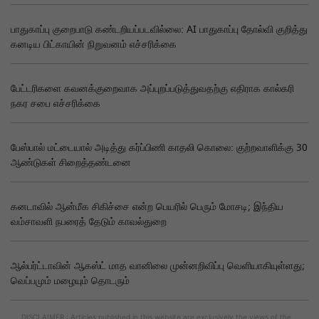
பாதுகாப்பு குறைபாடு கண்டறியப்படவில்லை: AI பாதுகாப்பு தோல்வி குறித்து
கனடிய பிட்காயின் நிறுவனம் எச்சரிக்கை
பேட்டரிகளை கவனக்குறைவாக அப்புறப்படுத்துவதற்கு எதிராக கால்கரி
நகர சபை எச்சரிக்கை
பேஸ்பால் மட்டையால் அடித்து கர்ப்பிணி காதலி கொலை: குற்றவாளிக்கு 30
ஆண்டுகள் சிறைத்தண்டனை
கனடாவில் ஆன்மீக சிகிச்சை என்ற பெயரில் பெரும் மோசடி; இந்திய
வம்சாவளி நபரைத் தேடும் காவல்துறை
ஆல்பர்ட்டாவின் ஆகஸ்ட் மாத வானிலை முன்னறிவிப்பு வெளியாகியுள்ளது;
வெப்பமும் மழையும் தொடரும்
DISCLAIMER : Articles published in this website are exclusively the views of the