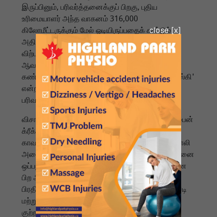
இருப்பினும், பரிவர்த்தனைக்குப் பிறகு, புதிய
உரிமையாளர் அந்த வாகனம் 316,000
கிலோமீட்டருக்கும் மேல் ஓடியிருப்பதைக் காட்டும்
அதிகாரப்பூர்வ ஆவணங்களைச் சேகரித்தார்.
விற்பனைக்காகச் சமர்ப்பிக்கப்பட்ட காப்பீட்டு
ஆவணங்கள் போலியானவை என்பதும்
கண்டறியப்பட்டது. பிரதிவாதி, 'ஜிப்ஷெக் ஜெப்ரோவ்ஸ்கி'
என்ற புனைப்பெயரில் வாடிக்கையாளருடன்
பரிவர்த்தனைகளை நடத்தி வந்துள்ளார்.
விசாரணையின் ஒரு பகுதியாக, ஜூன் 20 அன்று பைன்
க்ரீக்கில் உள்ள பிரதிவாதியின் இல்லத்தில்
காவல்துறையினர் சோதனை நடத்தி, ஏராளமான போலி
அடையாள ஆவணங்கள், பூர்த்தி செய்யப்பட்ட விற்பனை
ஒப்பந்தங்கள், பணம் மற்றும் வாகனங்கள் தொடர்பான
பிற அதிகாரப்பூர்வ ஆவணங்களைக் கைப்பற்றினர்.
பிரதிவாதி மீது $5,000-க்கும் அதிகமான நிதி மோசடி
மற்றும் போலி ஆவணம் தயாரித்தல் ஆகிய
குற்றச்சாட்டுகள் பதிவு செய்யப்பட்டுள்ளன.