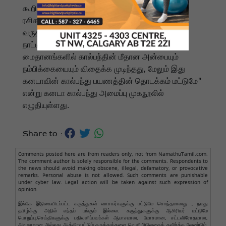
கூறினார். அவர் கனடிய கால்பந்து கூட்டமைப்புக்கும்
ரசிகர்களுக்கும் நன்றி தெரிவித்தார். "தோல்வி
வருத்தமளித்தாலும், இந்த உலகக் கோப்பையானது
நாட்டின் வீடுகள், பள்ளிகள் மற்றும் விளையாட்டு
மைதானங்களில் கால்பந்தின் மீதான அன்பையும்
நம்பிக்கையையும் விதைக்க முடிந்தது, மேலும் இது
கனடாவின் கால்பந்து பயணத்தின் தொடக்கம் மட்டுமே"
என்று கனடா கால்பந்து அமைப்பு முகநூலில்
எழுதியுள்ளது.
Share to :
Comments posted here are from readers only, not from NamathuTamil.com.
The comment author is solely responsible for the comments. Respondents to
the news should avoid making obscene, illegal, defamatory, or provocative
remarks. Personal abuse is not allowed. Such comments are punishable
under cyber law. Legal action will be taken against such expression of
opinion.
இங்கே இடுகையிடப்பட்ட கருத்துகள் வாசகர்களுக்கு மட்டுமே சொந்தமானது , நமது
தமிழ்க்கு அதில் எந்தப் பங்கும் இல்லை. கருத்துகளுக்கு ஆசிரியர் மட்டுமே
பொறுப்பு.செய்திகளுக்கு பதிலளிப்பவர்கள் ஆபாசமான, மோசமான, சட்டவிரோதமான,
அவதூறான அல்லது ஆத்திரமூட்டும் கருத்துக்களை வெளியிடுவதைத் தவிர்க்க வேண்டும்.