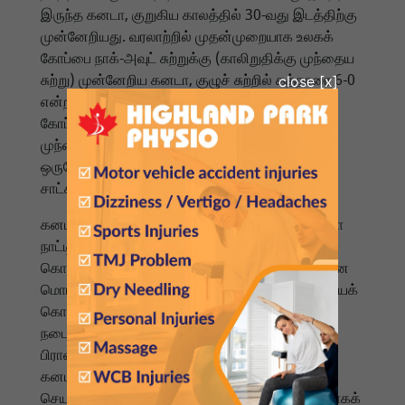
இருந்த கனடா, குறுகிய காலத்தில் 30-வது இடத்திற்கு
முன்னேறியது. வரலாற்றில் முதன்முறையாக உலகக்
கோப்பை நாக்-அவுட் சுற்றுக்கு (காலிறுதிக்கு முந்தைய
சுற்று) முன்னேறிய கனடா, குழுச் சுற்றில் கத்தாரை 6-0
என்ற கோல் கணக்கில் வீழ்த்தி தனது முதல் உலகக்
கோப்பையையும் வென்றது. தாங்கள் காலிறுதிக்கு
முந்தைய சுற்றுக்குத் தகுதி பெறுவோம் என்று
ஒருபோதும் எதிர்பார்க்கவில்லை என்றும் ரசிகர்கள்
சாட்சியமளித்தனர்.
கனடாவில் அதிக எண்ணிக்கையிலான மொராக்கோ
நாட்டினர் வசிக்கும் மாண்ட்ரீலில் பெரிய
கொண்டாட்டங்கள் நடைபெற்றன. நூற்றுக்கணக்கான
மொராக்கோ ரசிகர்கள் தங்கள் அணியின் வெற்றியைக்
கொண்டாட அங்கு கூடினர். ஜூலை 9 அன்று
நடைபெறும் காலிறுதிப் போட்டியில் மொராக்கோ,
பிரான்ஸ் அல்லது பராகுவேயை எதிர்கொள்ளும்.
கனடியப் பிரதமர் மார்க் கார்னி, கனடிய அணியின்
செயல்திறன் குறித்து மிகவும் பெருமிதம் கொள்வதாகக்