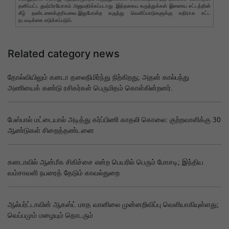
தனிப்பட்ட துஷ்பிரயோகம் அனுமதிக்கப்படாது .இத்தகைய கருத்துக்கள் இணைய சட்டத்தின்
கீழ் தண்டனைக்குரியவை.இதுபோன்ற கருத்து வெளிப்பாடுகளுக்கு எதிராக சட்ட
நடவடிக்கை எடுக்கப்படும்.
Related category news
தோல்வியிலும் கனடா தலைநிமிர்ந்து நிற்கிறது; அதன் கால்பந்து
அணியைக் கண்டு ரசிகர்கள் பெருமிதம் கொள்கின்றனர்.
பேஸ்பால் மட்டையால் அடித்து கர்ப்பிணி காதலி கொலை: குற்றவாளிக்கு 30
ஆண்டுகள் சிறைத்தண்டனை
கனடாவில் ஆன்மீக சிகிச்சை என்ற பெயரில் பெரும் மோசடி; இந்திய
வம்சாவளி நபரைத் தேடும் காவல்துறை
ஆல்பர்ட்டாவின் ஆகஸ்ட் மாத வானிலை முன்னறிவிப்பு வெளியாகியுள்ளது;
வெப்பமும் மழையும் தொடரும்